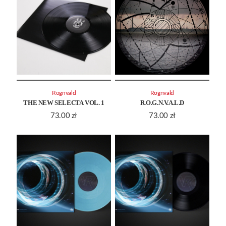
Rognvald
Rognvald
THE NEW SELECTA VOL. 1
R.O.G.N.V.A.L.D
73.00
zł
73.00
zł