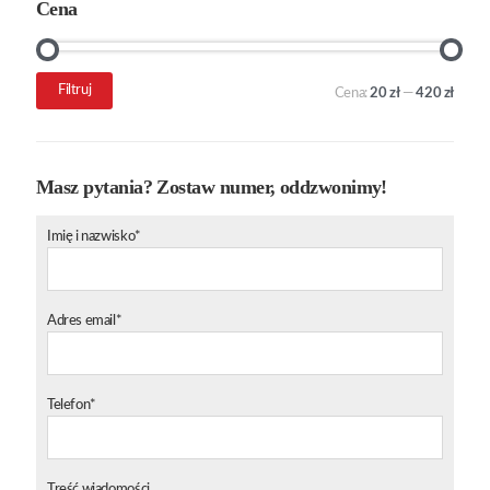
Cena
Cena
Cena
Filtruj
Cena:
20 zł
—
420 zł
min.
maks.
Masz pytania? Zostaw numer, oddzwonimy!
Imię i nazwisko*
Adres email*
Telefon*
Treść wiadomości