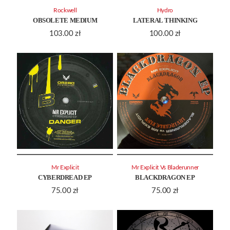
Rockwell
Hydro
OBSOLETE MEDIUM
LATERAL THINKING
103.00
zł
100.00
zł
Mr Explicit
Mr Explicit Vs Bladerunner
CYBERDREAD EP
BLACKDRAGON EP
75.00
zł
75.00
zł