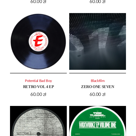
60.00
zł
60.00
zł
Potential Bad Boy
Blackfilm
RETRO VOL 4 EP
ZERO ONE SEVEN
60.00
zł
60.00
zł