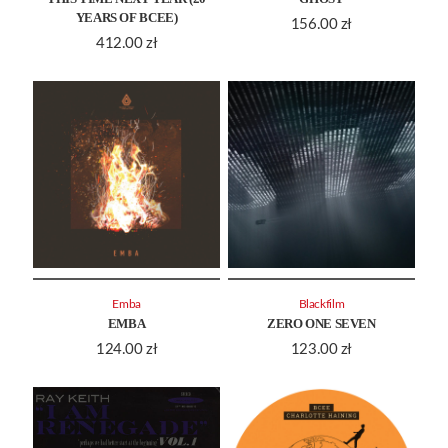
YEARS OF BCEE)
156.00
zł
412.00
zł
Emba
Blackfilm
EMBA
ZERO ONE SEVEN
124.00
zł
123.00
zł