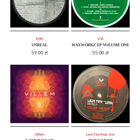
Riffz
V/A
UNREAL
WAXWORKZ EP VOLUME ONE
59.00
zł
55.00
zł
Villem
Lion Fire Feat. Jinx