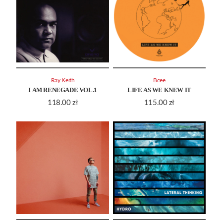
Ray Keith
Bcee
I AM RENEGADE VOL.1
LIFE AS WE KNEW IT
118.00
zł
115.00
zł