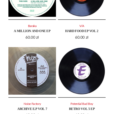
Baraka
V/A
A MILLION AND ONE EP
HARD FOOD EP VOL 2
60.00
zł
60.00
zł
Noise Factory
Potential Bad Boy
ARCHIVE E.P VOL 7
RETRO VOL 5 EP