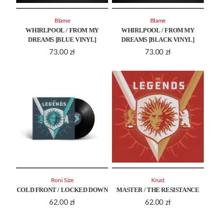
Blame
Blame
WHIRLPOOL / FROM MY
WHIRLPOOL / FROM MY
DREAMS [BLUE VINYL]
DREAMS [BLACK VINYL]
73.00
zł
73.00
zł
Roni Size
Krust
COLD FRONT / LOCKED DOWN
MASTER / THE RESISTANCE
62.00
zł
62.00
zł