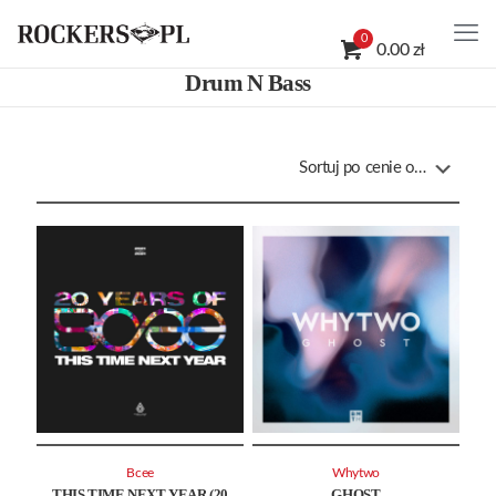
0
0.00 zł
Drum N Bass
Bcee
Whytwo
THIS TIME NEXT YEAR (20
GHOST