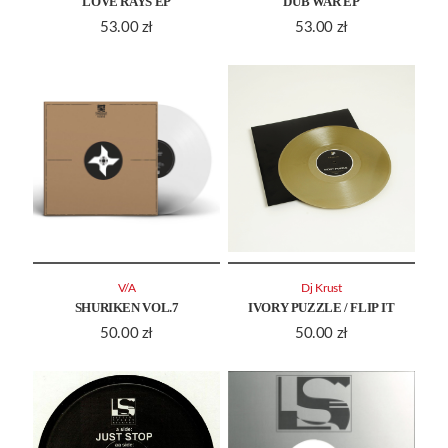
LOVE RAYS EP
DUB WAR EP
53.00
zł
53.00
zł
V/A
Dj Krust
SHURIKEN VOL.7
IVORY PUZZLE / FLIP IT
50.00
zł
50.00
zł