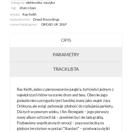
kategorie:
elektronika
,
muzyka
tag:
drum n bass
artysta:
Ray Keith
wydawnictwo:
Dread Recordings
numer katalogowy:
DREAD UK 20LP
OPIS
PARAMETRY
TRACKLISTA
Ray Keith, jeden z pierwowzorów jungle'a, był kiedyś jednym z
największych hitów na scenie drum and bass. Obecnie jego
gwiazda nieco przygasła i jest bardziej znany jako wujek Joya
Orbisona, ale wciąż zachowuje zdolność do rozbujania parkietu.
Dla tych w pewnym wieku, I Am Renegade – jego pierwszy
nowy album od trzech lat – powinien być nie lada gratką.
Pozbawiony współczesnych emocji – poza wycieczką na
głębsze terytorium w postaci "Stardust" – przetwarza ciężki