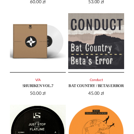
60.00
zł
53.00
zł
V/A
Conduct
SHURIKEN VOL.7
BAT COUNTRY / BETAS ERROR
50.00
zł
45.00
zł