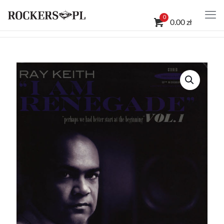
0
0.00 zł