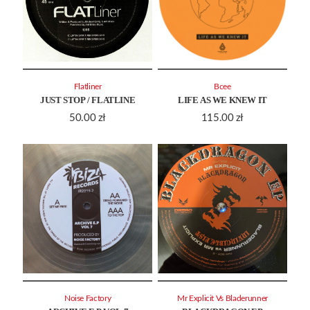
Flatliner
Bcee
JUST STOP / FLATLINE
LIFE AS WE KNEW IT
50.00
zł
115.00
zł
Noise Factory
Mr Explicit Vs Bladerunner