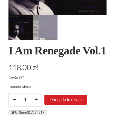
I Am Renegade Vol.1
118.00
zł
Box 5×12″
Pozostało tylko: 2
ilość
Dodaj do koszyka
I
Am
Renegade
SKU:
0666017254517
Vol.1