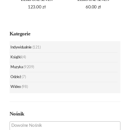
123.00
zł
60.00
zł
Kategorie
Indywidualnie
(121)
Książki
(4)
Muzyka
(9209)
Odzież
(7)
Wideo
(98)
Nośnik