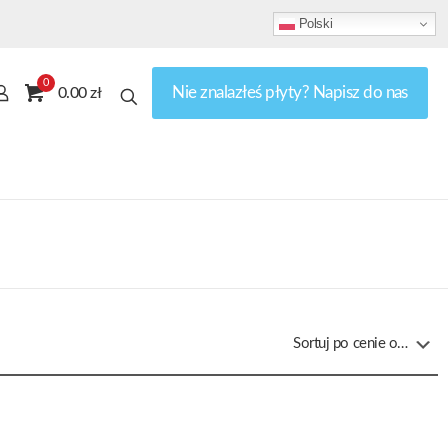
Polski
0
Nie znalazłeś płyty? Napisz do nas
0.00 zł