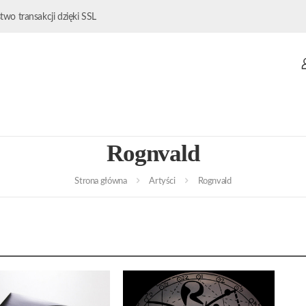
wo transakcji dzięki SSL
Rognvald
Strona główna
Artyści
Rognvald