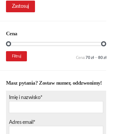
Zastosuj
Cena
Cena
Cena
Filtruj
Cena:
70 zł
—
80 zł
min.
maks.
Masz pytania? Zostaw numer, oddzwonimy!
Imię i nazwisko*
Adres email*