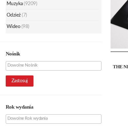
Muzyka
(9209)
Odzież
(7)
Wideo
(98)
Nośnik
THE N
Zastosuj
Rok wydania