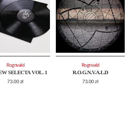
Rognvald
Rognvald
EW SELECTA VOL. 1
R.O.G.N.V.A.L.D
73.00
zł
73.00
zł