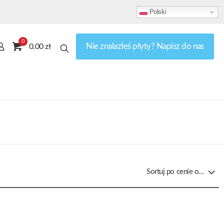
Polski
0
Nie znalazłeś płyty? Napisz do nas
0.00 zł