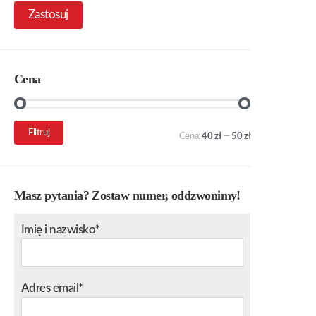
Zastosuj
Cena
Cena
Cena
Filtruj
Cena:
40 zł
—
50 zł
min.
maks.
Masz pytania? Zostaw numer, oddzwonimy!
Imię i nazwisko*
Adres email*