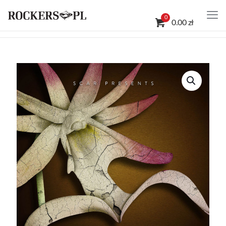
0
0.00 zł