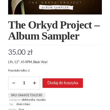
The Orkyd Project –
Album Sampler
35.00
zł
LPs, 12″, 45 RPM, Black Vinyl
Pozostało tylko: 2
ilość
Dodaj do koszyka
The
Orkyd
Project
SKU:
0666017262185
-
kategorie:
elektronika
,
muzyka
Album
tag:
drum n bass
Sampler
artysta:
Scar