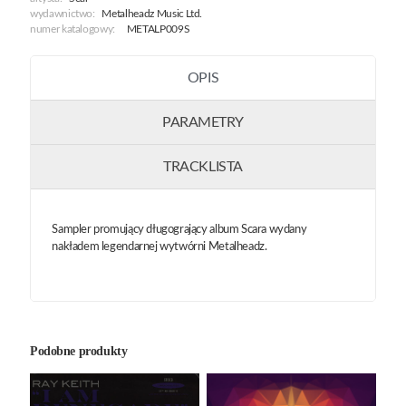
wydawnictwo:
Metalheadz Music Ltd.
numer katalogowy:
METALP009S
OPIS
PARAMETRY
TRACKLISTA
Sampler promujący długogrający album Scara wydany
nakładem legendarnej wytwórni Metalheadz.
Podobne produkty