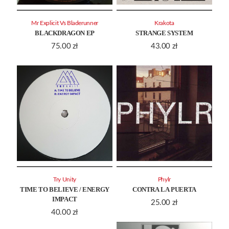
Mr Explicit Vs Bladerunner
Krakota
BLACKDRAGON EP
STRANGE SYSTEM
75.00
zł
43.00
zł
Try Unity
Phylr
TIME TO BELIEVE / ENERGY
CONTRA LA PUERTA
IMPACT
25.00
zł
40.00
zł