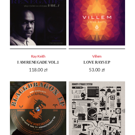
Ray Keith
Villem
I AM RENEGADE VOL.1
LOVE RAYS EP
118.00
zł
53.00
zł