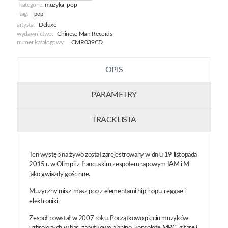
kategorie:
muzyka
,
pop
tag:
pop
artysta:
Deluxe
wydawnictwo:
Chinese Man Records
numer katalogowy:
CMR039CD
OPIS
PARAMETRY
TRACKLISTA
Ten występ na żywo został zarejestrowany w dniu 19 listopada
2015 r. w Olimpii z francuskim zespołem rapowym IAM i M-
jako gwiazdy gościnne.
Muzyczny misz-masz pop z elementami hip-hopu, reggae i
elektroniki.
Zespół powstał w 2007 roku. Początkowo pięciu muzyków