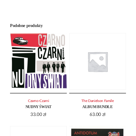
Podobne produkty
Czarno-Czarni
The Danielson Famile
NUDNY ŚWIAT
ALBUM BUNDLE
33.00
zł
63.00
zł