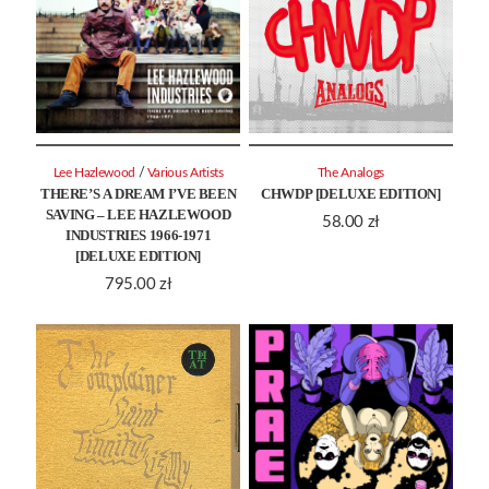
/
Lee Hazlewood
Various Artists
The Analogs
THERE’S A DREAM I’VE BEEN
CHWDP [DELUXE EDITION]
SAVING – LEE HAZLEWOOD
58.00
zł
INDUSTRIES 1966-1971
[DELUXE EDITION]
795.00
zł