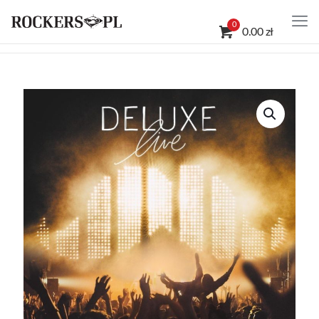
0
0.00 zł