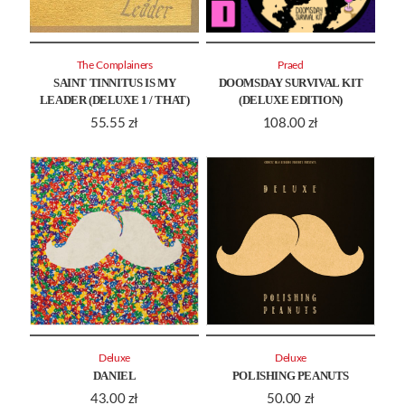
The Complainers
Praed
SAINT TINNITUS IS MY
DOOMSDAY SURVIVAL KIT
LEADER (DELUXE 1 / THAT)
(DELUXE EDITION)
55.55
zł
108.00
zł
Deluxe
Deluxe
DANIEL
POLISHING PEANUTS
43.00
zł
50.00
zł