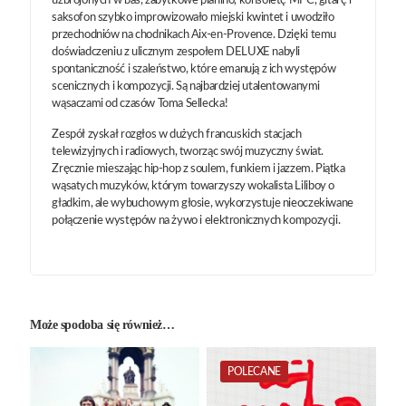
uzbrojonych w bas, zabytkowe pianino, konsoletę MPC, gitarę i
saksofon szybko improwizowało miejski kwintet i uwodziło
przechodniów na chodnikach Aix-en-Provence. Dzięki temu
doświadczeniu z ulicznym zespołem DELUXE nabyli
spontaniczność i szaleństwo, które emanują z ich występów
scenicznych i kompozycji. Są najbardziej utalentowanymi
wąsaczami od czasów Toma Sellecka!
Zespół zyskał rozgłos w dużych francuskich stacjach
telewizyjnych i radiowych, tworząc swój muzyczny świat.
Zręcznie mieszając hip-hop z soulem, funkiem i jazzem. Piątka
wąsatych muzyków, którym towarzyszy wokalista Liliboy o
gładkim, ale wybuchowym głosie, wykorzystuje nieoczekiwane
połączenie występów na żywo i elektronicznych kompozycji.
Może spodoba się również…
POLECANE