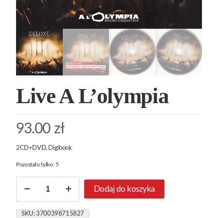
Live A L’olympia
93.00
zł
2CD+DVD, Digibook
Pozostało tylko: 5
ilość
Dodaj do koszyka
Live
A
L'olympia
SKU:
3700398715827