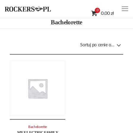
0
0.00 zł
Bachelorette
Bachelorette
MY ELECTRIC FAMILY