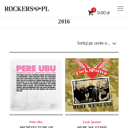
0
0.00 zł
2016
Pere Ubu
Cock Sparrer
ARCHITECTURE OF
HERE WE STAND