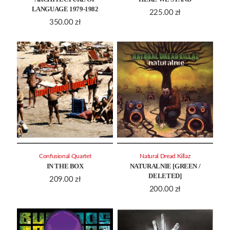
LANGUAGE 1979-1982
225.00
zł
350.00
zł
Confusional Quartet
Natural Dread Killaz
IN THE BOX
NATURALNIE [GREEN /
DELETED]
209.00
zł
200.00
zł