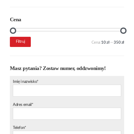
Cena
Cena
Cena
Filtruj
Cena:
10 zł
—
350 zł
min.
maks.
Masz pytania? Zostaw numer, oddzwonimy!
Imię i nazwisko*
Adres email*
Telefon*