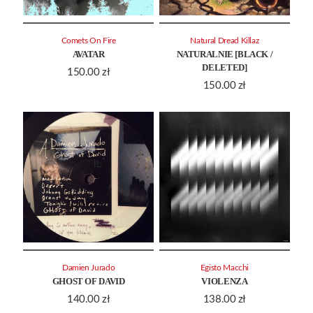
Comets On Fire
Natural Dread Killaz
AVATAR
NATURALNIE [BLACK /
DELETED]
150.00
zł
150.00
zł
Damien Jurado
Egisto Macchi
GHOST OF DAVID
VIOLENZA
140.00
zł
138.00
zł