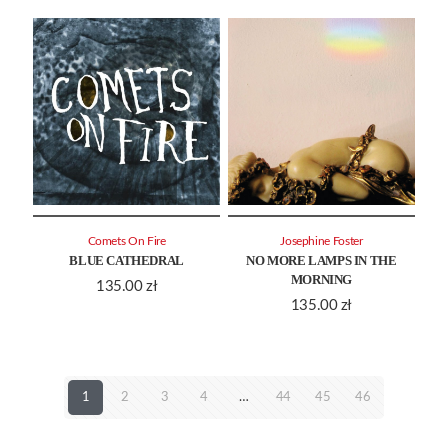
Comets On Fire
Josephine Foster
BLUE CATHEDRAL
NO MORE LAMPS IN THE
MORNING
135.00
zł
135.00
zł
1
2
3
4
…
44
45
46