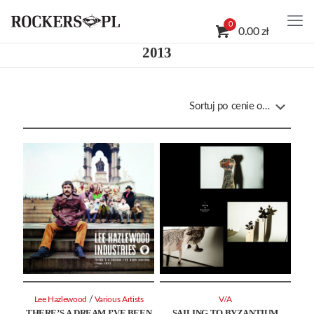
0
0.00 zł
2013
/
Lee Hazlewood
Various Artists
V/A
THERE’S A DREAM I’VE BEEN
SAILING TO BYZANTIUM