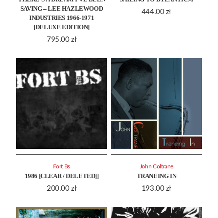
SAVING – LEE HAZLEWOOD
444.00
zł
INDUSTRIES 1966-1971
[DELUXE EDITION]
795.00
zł
Fort Bs
John Coltrane
1986 [CLEAR / DELETED]]
TRANEING IN
200.00
zł
193.00
zł