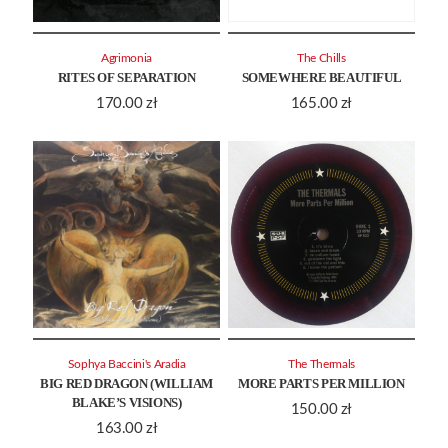
Agrimonia
The Chills
RITES OF SEPARATION
SOMEWHERE BEAUTIFUL
170.00
zł
165.00
zł
Sophya Baccini's Aradia
The Thermals
BIG RED DRAGON (WILLIAM
MORE PARTS PER MILLION
BLAKE’S VISIONS)
150.00
zł
163.00
zł