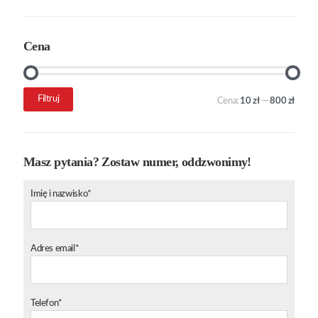
Cena
Cena
Cena
Filtruj
Cena:
10 zł
—
800 zł
min.
maks.
Masz pytania? Zostaw numer, oddzwonimy!
Imię i nazwisko*
Adres email*
Telefon*