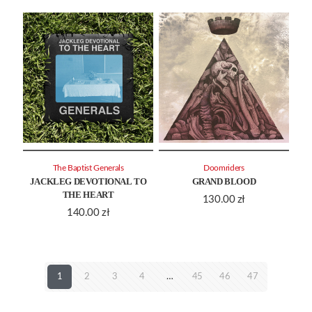
The Baptist Generals
Doomriders
JACKLEG DEVOTIONAL TO
GRAND BLOOD
THE HEART
130.00
zł
140.00
zł
1
2
3
4
…
45
46
47