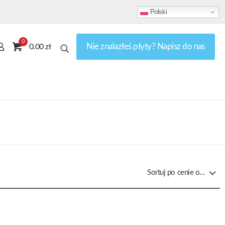
Polski
0
Nie znalazłeś płyty? Napisz do nas
0.00 zł