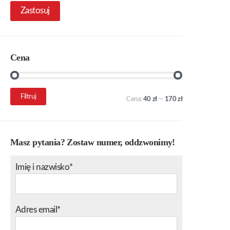
Zastosuj
Cena
Cena
Cena
Filtruj
Cena:
40 zł
—
170 zł
min.
maks.
Masz pytania? Zostaw numer, oddzwonimy!
Imię i nazwisko*
Adres email*