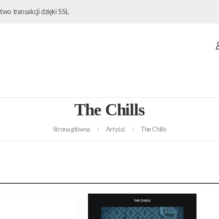
wo transakcji dzięki SSL
The Chills
Strona główna
Artyści
The Chills