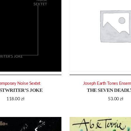
emporary Noise Sextet
Joseph Earth Tones Ensem
STWRITER’S JOKE
THE SEVEN DEADLY
118.00
zł
53.00
zł