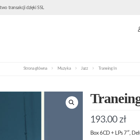
wo transakcji dzięki SSL
Strona główna
Muzyka
Jazz
Traneing In
Traneing
193.00
zł
Box 6CD + LPs 7″, Del