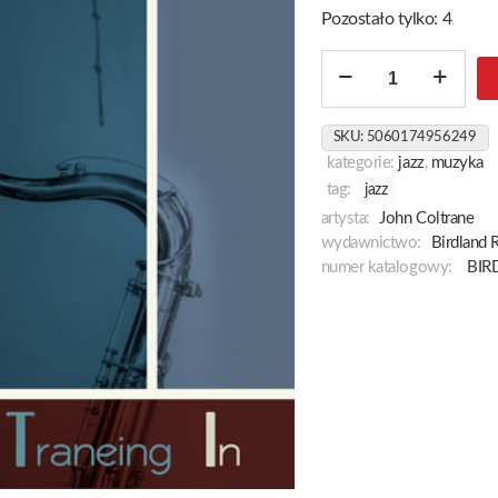
Pozostało tylko: 4
ilość
Traneing
In
SKU:
5060174956249
kategorie:
jazz
,
muzyka
tag:
jazz
artysta:
John Coltrane
wydawnictwo:
Birdland 
numer katalogowy:
BIR