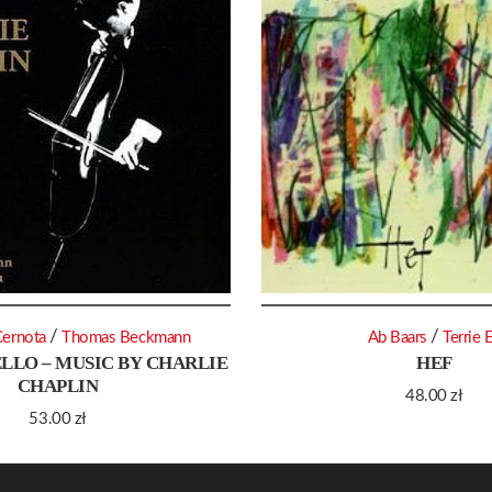
/
/
Cernota
Thomas Beckmann
Ab Baars
Terrie 
ELLO – MUSIC BY CHARLIE
HEF
CHAPLIN
48.00
zł
53.00
zł