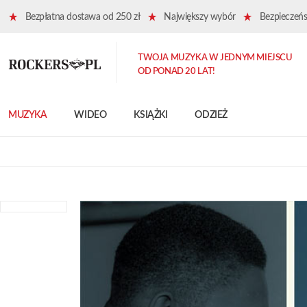
Bezpłatna dostawa od 250 zł
Największy wybór
Bezpieczeńst
TWOJA MUZYKA W JEDNYM MIEJSCU
OD PONAD 20 LAT!
MUZYKA
WIDEO
KSIĄŻKI
ODZIEŻ