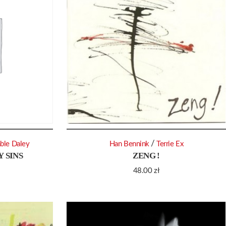
/
ble Daley
Han Bennink
Terrie Ex
 SINS
ZENG !
48.00
zł