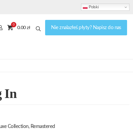
Polski
0
Nie znalazłeś płyty? Napisz do nas
0.00 zł
 In
uxe Collection, Remastered