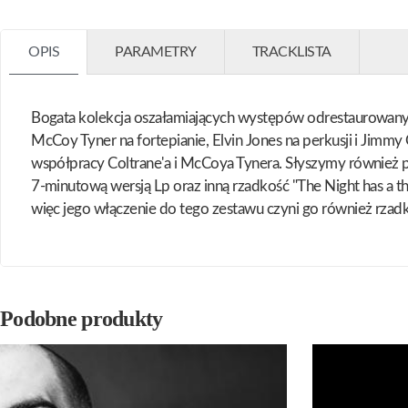
OPIS
PARAMETRY
TRACKLISTA
Bogata kolekcja oszałamiających występów odrestaurowanyc
McCoy Tyner na fortepianie, Elvin Jones na perkusji i Jimmy G
współpracy Coltrane'a i McCoya Tynera. Słyszymy również p
7-minutową wersją Lp oraz inną rzadkość "The Night has a 
więc jego włączenie do tego zestawu czyni go również rzadk
Podobne produkty