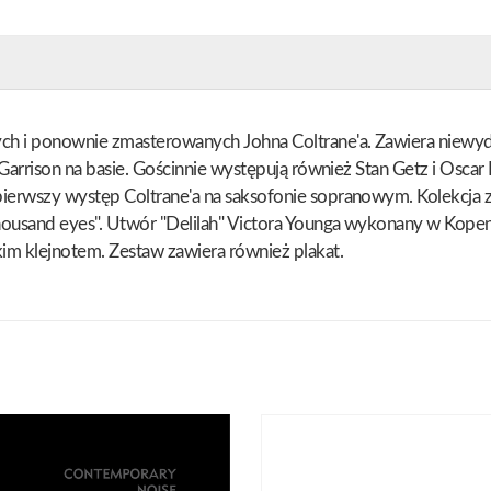
h i ponownie zmasterowanych Johna Coltrane'a. Zawiera niewyda
arrison na basie. Gościnnie występują również Stan Getz i Oscar Pe
ierwszy występ Coltrane'a na saksofonie sopranowym. Kolekcja z
thousand eyes". Utwór "Delilah" Victora Younga wykonany w Kope
im klejnotem. Zestaw zawiera również plakat.