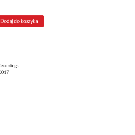
Dodaj do koszyka
Recordings
D017