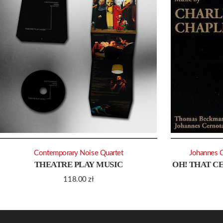
Contemporary Noise Quartet
Johannes 
THEATRE PLAY MUSIC
OH! THAT C
118.00
zł