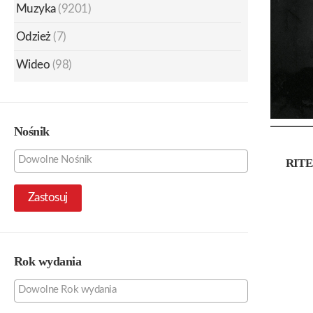
Muzyka
(9201)
Odzież
(7)
Wideo
(98)
Nośnik
RITE
Zastosuj
Rok wydania