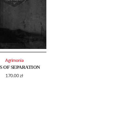
Agrimonia
S OF SEPARATION
170.00
zł