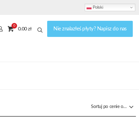
Polski
0
Nie znalazłeś płyty? Napisz do nas
0.00 zł