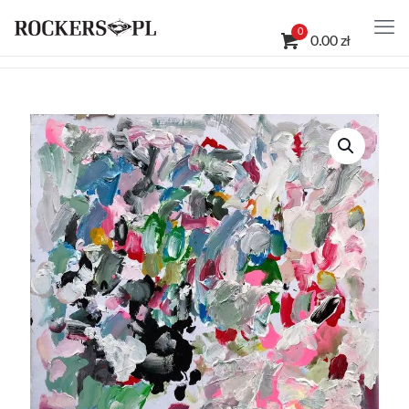
0
0.00 zł