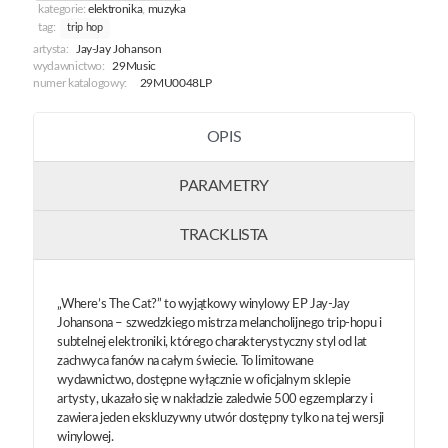
kategorie:
elektronika
,
muzyka
tag:
trip hop
artysta:
Jay-Jay Johanson
wydawnictwo:
29Music
numer katalogowy:
29MU0048LP
OPIS
PARAMETRY
TRACKLISTA
„Where’s The Cat?” to wyjątkowy winylowy EP Jay-Jay
Johansona – szwedzkiego mistrza melancholijnego trip-hopu i
subtelnej elektroniki, którego charakterystyczny styl od lat
zachwyca fanów na całym świecie. To limitowane
wydawnictwo, dostępne wyłącznie w oficjalnym sklepie
artysty, ukazało się w nakładzie zaledwie 500 egzemplarzy i
zawiera jeden ekskluzywny utwór dostępny tylko na tej wersji
winylowej.