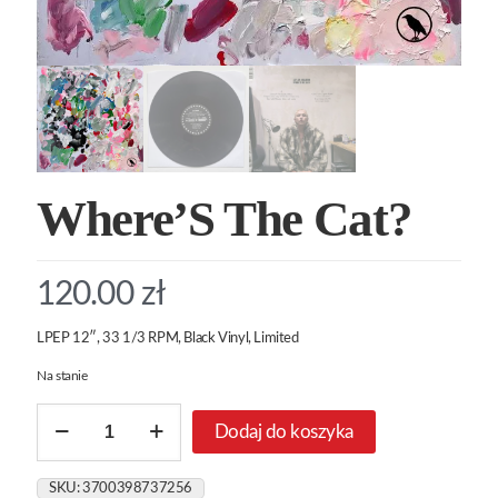
Where’S The Cat?
120.00
zł
LPEP 12″, 33 1/3 RPM, Black Vinyl, Limited
Na stanie
ilość
Dodaj do koszyka
Where’S
The
Cat?
SKU:
3700398737256