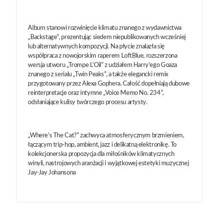
Album stanowi rozwinięcie klimatu znanego z wydawnictwa
„Backstage”, prezentując siedem niepublikowanych wcześniej
lub alternatywnych kompozycji. Na płycie znalazła się
współpraca z nowojorskim raperem LoftBlue, rozszerzona
wersja utworu „Trompe L’Oil” z udziałem Harry’ego Goaza
znanego z serialu „Twin Peaks”, a także elegancki remix
przygotowany przez Alexa Gophera. Całość dopełniają dubowe
reinterpretacje oraz intymne „Voice Memo No. 234”,
odsłaniające kulisy twórczego procesu artysty.
„Where’s The Cat?” zachwyca atmosferycznym brzmieniem,
łączącym trip-hop, ambient, jazz i delikatną elektronikę. To
kolekcjonerska propozycja dla miłośników klimatycznych
winyli, nastrojowych aranżacji i wyjątkowej estetyki muzycznej
Jay-Jay Johansona