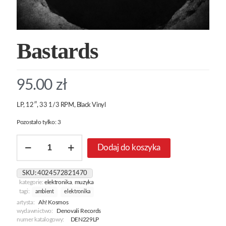
Bastards
95.00
zł
LP, 12″, 33 1/3 RPM, Black Vinyl
Pozostało tylko: 3
ilość
Dodaj do koszyka
Bastards
SKU:
4024572821470
kategorie:
elektronika
,
muzyka
tagi:
ambient
elektronika
artysta:
Ah! Kosmos
wydawnictwo:
Denovali Records
numer katalogowy:
DEN229LP