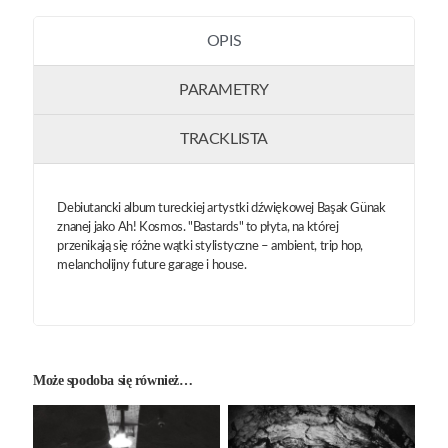
OPIS
PARAMETRY
TRACKLISTA
Debiutancki album tureckiej artystki dźwiękowej Başak Günak
znanej jako Ah! Kosmos. "Bastards" to płyta, na której
przenikają się różne wątki stylistyczne – ambient, trip hop,
melancholijny future garage i house.
Może spodoba się również…