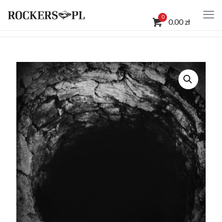
0
0.00 zł