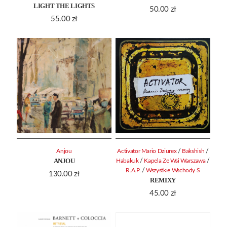
LIGHT THE LIGHTS
50.00
zł
55.00
zł
/
/
Anjou
Activator Mario Dziurex
Bakshish
ANJOU
/
/
Habakuk
Kapela Ze Wsi Warszawa
/
R.A.P.
Wszystkie Wschody S
130.00
zł
REMIXY
45.00
zł