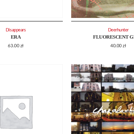
Disappears
Deerhunter
ERA
FLUORESCENT G
63.00
zł
40.00
zł