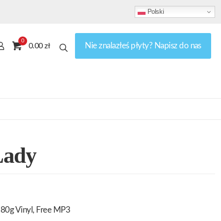
Polski
0
Nie znalazłeś płyty? Napisz do nas
0.00 zł
Lady
80g Vinyl, Free MP3