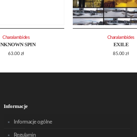
Charalambides
Charalambides
NKNOWN SPIN
EXILE
63.00
zł
85.00
zł
Informacje
Informacje ogólne
Regulamin