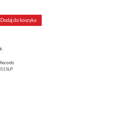
Dodaj do koszyka
ck
 Records
115LP