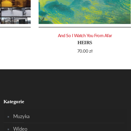
And So I Watch You From Afar
HEIRS
70.00
zł
Kategorie
Muzyka
Wideo