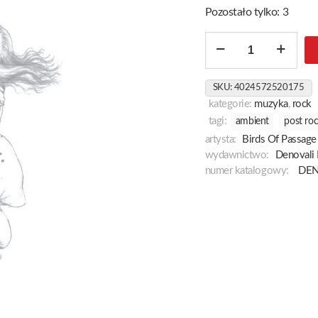
Pozostało tylko: 3
ilość
Winter
Lady
SKU:
4024572520175
kategorie:
muzyka
,
rock
tagi:
ambient
post ro
artysta:
Birds Of Passage
wydawnictwo:
Denovali
numer katalogowy:
DEN