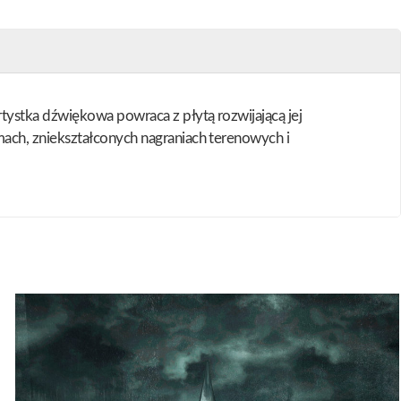
tystka dźwiękowa powraca z płytą rozwijającą jej
ach, zniekształconych nagraniach terenowych i