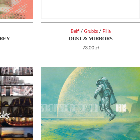
/
/
Belfi
Grubbs
Pilia
REY
DUST & MIRRORS
73.00
zł