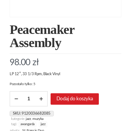
Peacemaker
Assembly
98.00
zł
LP 12″, 33 1/3 Rpm, Black Vinyl
Pozostało tylko: 5
ilość
Dodaj do koszyka
Peacemaker
Assembly
SKU:
9120036682085
kategorie:
jazz
,
muzyka
tagi:
awangarda
jazz
artysta:
St. Francis Duo