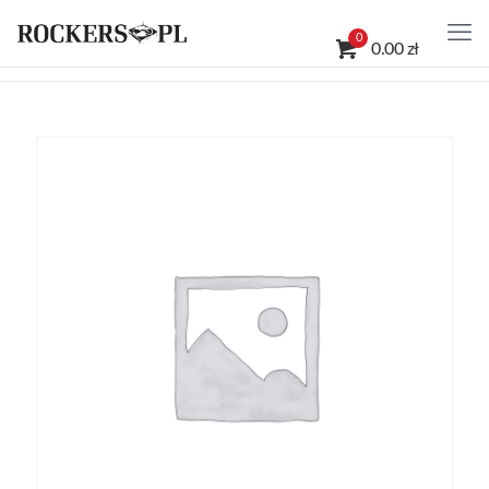
0
0.00 zł