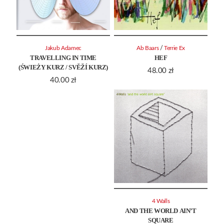
/
Jakub Adamec
Ab Baars
Terrie Ex
TRAVELLING IN TIME
HEF
(ŚWIEŻY KURZ / SVĚŽÍ KURZ)
48.00
zł
40.00
zł
4 Walls
AND THE WORLD AIN’T
SQUARE