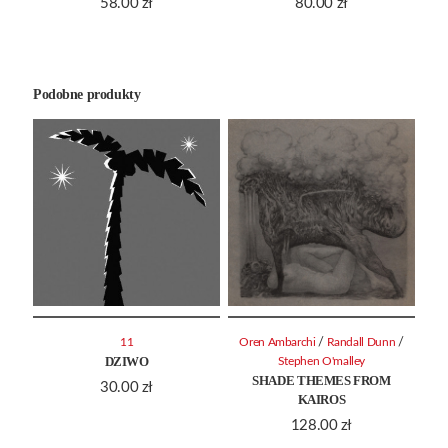
58.00
zł
80.00
zł
Podobne produkty
/
/
11
Oren Ambarchi
Randall Dunn
DZIWO
Stephen O'malley
SHADE THEMES FROM
30.00
zł
KAIROS
128.00
zł