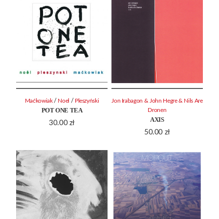
/
/
Maćkowiak
Noel
Pleszyński
Jon Irabagon & John Hegre & Nils Are
POT ONE TEA
Dronen
AXIS
30.00
zł
50.00
zł