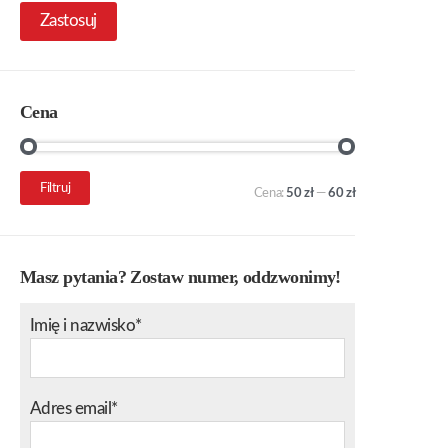
Zastosuj
Cena
Cena
Cena
Filtruj
Cena:
50 zł
—
60 zł
min.
maks.
Masz pytania? Zostaw numer, oddzwonimy!
Imię i nazwisko*
Adres email*