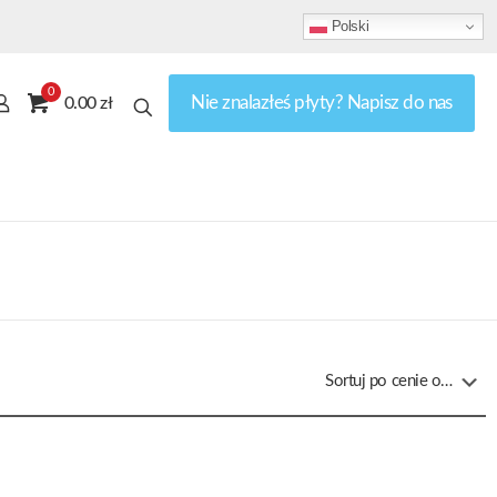
Polski
0
Nie znalazłeś płyty? Napisz do nas
0.00 zł