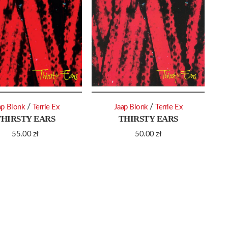
/
/
ap Blonk
Terrie Ex
Jaap Blonk
Terrie Ex
THIRSTY EARS
THIRSTY EARS
55.00
zł
50.00
zł