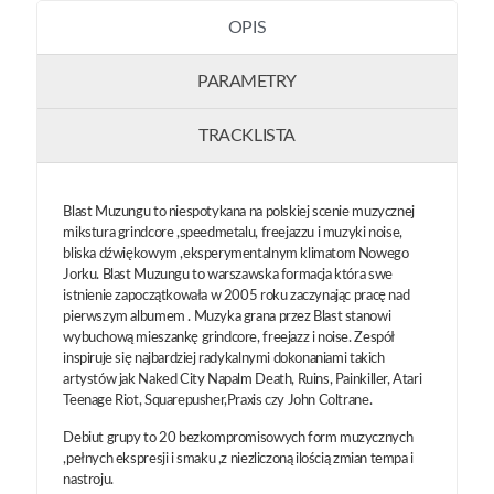
OPIS
PARAMETRY
TRACKLISTA
Blast Muzungu to niespotykana na polskiej scenie muzycznej
mikstura grindcore ,speedmetalu, freejazzu i muzyki noise,
bliska dźwiękowym ,eksperymentalnym klimatom Nowego
Jorku. Blast Muzungu to warszawska formacja która swe
istnienie zapoczątkowała w 2005 roku zaczynając pracę nad
pierwszym albumem . Muzyka grana przez Blast stanowi
wybuchową mieszankę grindcore, freejazz i noise. Zespół
inspiruje się najbardziej radykalnymi dokonaniami takich
artystów jak Naked City Napalm Death, Ruins, Painkiller, Atari
Teenage Riot, Squarepusher,Praxis czy John Coltrane.
Debiut grupy to 20 bezkompromisowych form muzycznych
,pełnych ekspresji i smaku ,z niezliczoną ilością zmian tempa i
nastroju.