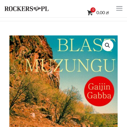
0
0.00 zł