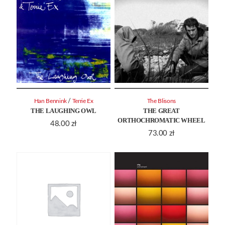
/
Han Bennink
Terrie Ex
The Blisons
THE LAUGHING OWL
THE GREAT
ORTHOCHROMATIC WHEEL
48.00
zł
73.00
zł