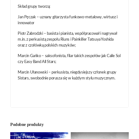
Skład grupy tworzą:
Jan Pęczak – uznany gitarzysta funkowo-metalowy, wirtuoz i
innowator
Piotr Zabrodzki – basista i pianista, współpracował i nagrywał
m.in. z perkusistą zespołu Riuns i Painkiller Tatsuya Yoshida
oraz z czołówką polskich muzyków;
Marcin Gańko – saksofonista, filar takich zespołów jak Calle Sol
czy Easy Band All Stars;
Marcin Ułanowski – perkusista, niegdysiejszy członek grupy
Sistars, swobodnie porusza się w każdym stylu muzycznym.
Podobne produkty