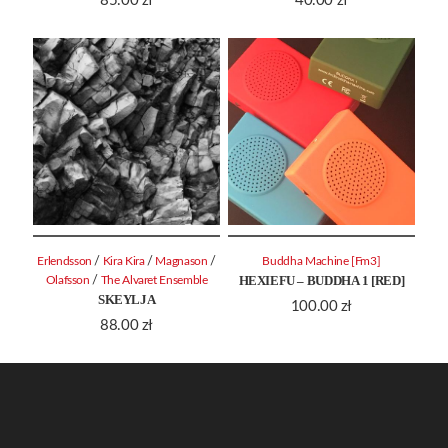
85.00
zł
40.00
zł
/
/
/
Erlendsson
Kira Kira
Magnason
Buddha Machine [Fm3]
HEXIEFU – BUDDHA 1 [RED]
/
Olafsson
The Alvaret Ensemble
SKEYLJA
100.00
zł
88.00
zł