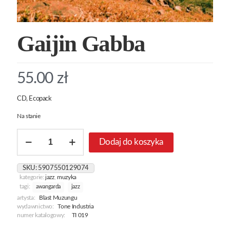
Gaijin Gabba
55.00
zł
CD, Ecopack
Na stanie
ilość
Dodaj do koszyka
Gaijin
Gabba
SKU:
5907550129074
kategorie:
jazz
,
muzyka
tagi:
awangarda
jazz
artysta:
Blast Muzungu
wydawnictwo:
Tone Industria
numer katalogowy:
TI 019