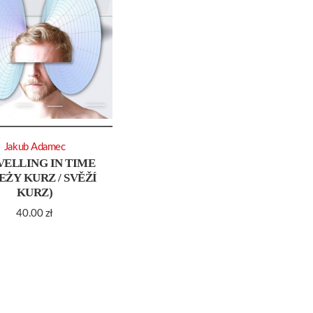
Jakub Adamec
VELLING IN TIME
EŻY KURZ / SVĚŽÍ
KURZ)
40.00
zł