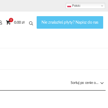
Polski
0
Nie znalazłeś płyty? Napisz do nas
0.00 zł