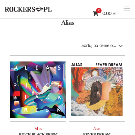
0
0.00 zł
Alias
Alias
Alias
PITCH BLACK PRISM
FEVER DREAM