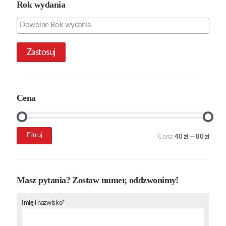
Rok wydania
Zastosuj
Cena
Cena
Cena
Filtruj
Cena:
40 zł
—
80 zł
min.
maks.
Masz pytania? Zostaw numer, oddzwonimy!
Imię i nazwisko*