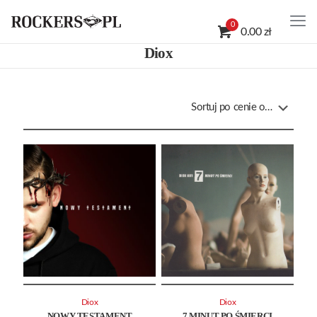
0
0.00 zł
Diox
Diox
Diox
NOWY TESTAMENT
7 MINUT PO ŚMIERCI