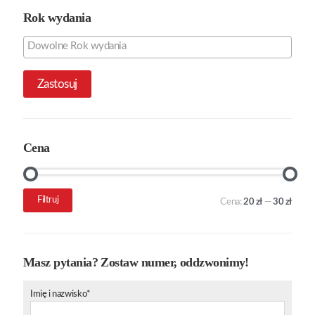
Rok wydania
Zastosuj
Cena
Cena
Cena
Filtruj
Cena:
20 zł
—
30 zł
min.
maks.
Masz pytania? Zostaw numer, oddzwonimy!
Imię i nazwisko*