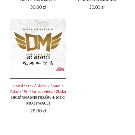
30.00
zł
30.00
zł
/
/
/
/
Bosski
Diox
Dixon37
Kaen
/
/
/
Paluch
Pih
Various Artists
Zbuku
DRUŻYNA MISTRZÓW 4: MOC
MOTYWACJI
28.00
zł