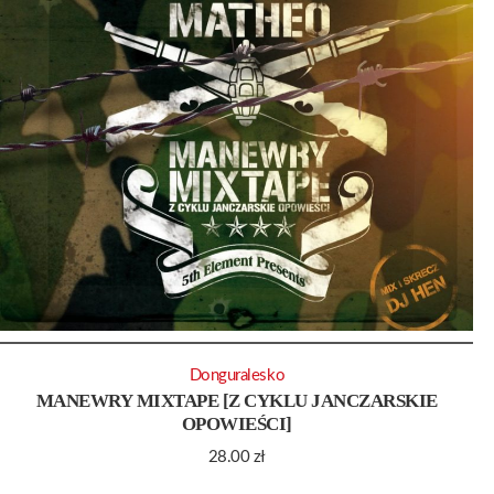
Donguralesko
MANEWRY MIXTAPE [Z CYKLU JANCZARSKIE
OPOWIEŚCI]
28.00
zł