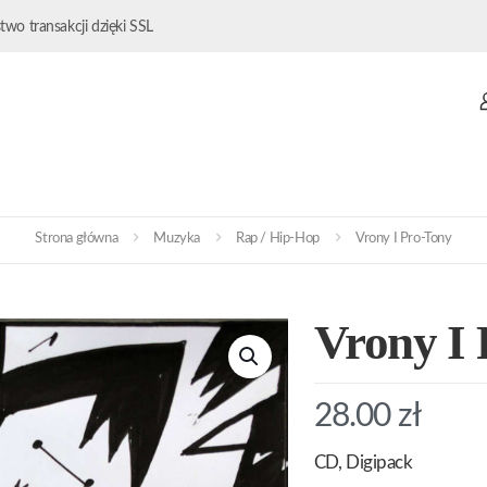
wo transakcji dzięki SSL
Strona główna
Muzyka
Rap / Hip-Hop
Vrony I Pro-Tony
Vrony I
28.00
zł
CD, Digipack