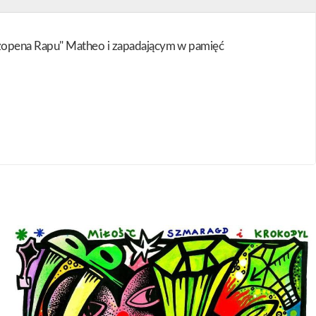
"Szopena Rapu" Matheo i zapadającym w pamięć