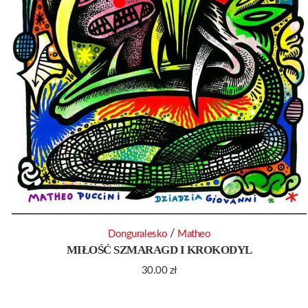
/
Donguralesko
Matheo
MIŁOŚĆ SZMARAGD I KROKODYL
30.00
zł