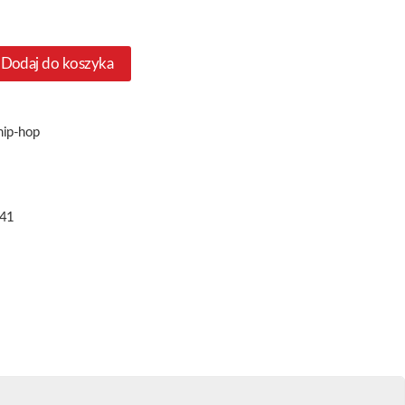
Dodaj do koszyka
 hip-hop
41