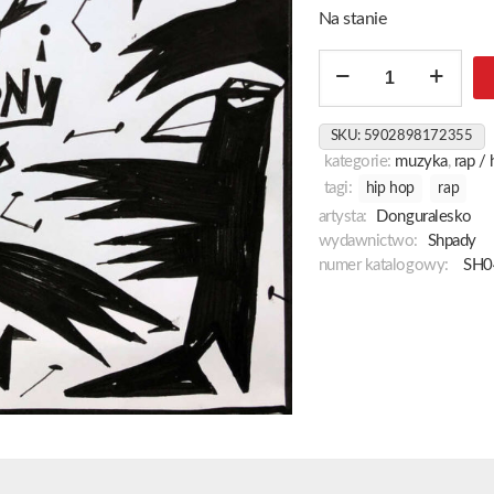
Na stanie
ilość
Vrony
I
SKU:
5902898172355
Pro-
kategorie:
muzyka
,
rap /
Tony
tagi:
hip hop
rap
artysta:
Donguralesko
wydawnictwo:
Shpady
numer katalogowy:
SH0