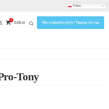
Polski
0
Nie znalazłeś płyty? Napisz do nas
0.00 zł
 Pro-Tony