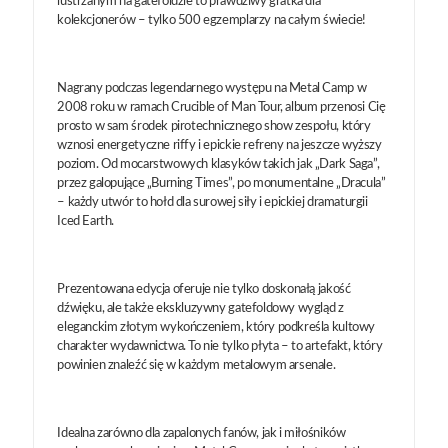
lustrzanym na gatefoldzie to prawdziwy gratka dla
kolekcjonerów – tylko 500 egzemplarzy na całym świecie!
Nagrany podczas legendarnego występu na Metal Camp w
2008 roku w ramach Crucible of Man Tour, album przenosi Cię
prosto w sam środek pirotechnicznego show zespołu, który
wznosi energetyczne riffy i epickie refreny na jeszcze wyższy
poziom. Od mocarstwowych klasyków takich jak „Dark Saga”,
przez galopujące „Burning Times”, po monumentalne „Dracula”
– każdy utwór to hołd dla surowej siły i epickiej dramaturgii
Iced Earth.
Prezentowana edycja oferuje nie tylko doskonałą jakość
dźwięku, ale także ekskluzywny gatefoldowy wygląd z
eleganckim złotym wykończeniem, który podkreśla kultowy
charakter wydawnictwa. To nie tylko płyta – to artefakt, który
powinien znaleźć się w każdym metalowym arsenale.
Idealna zarówno dla zapalonych fanów, jak i miłośników