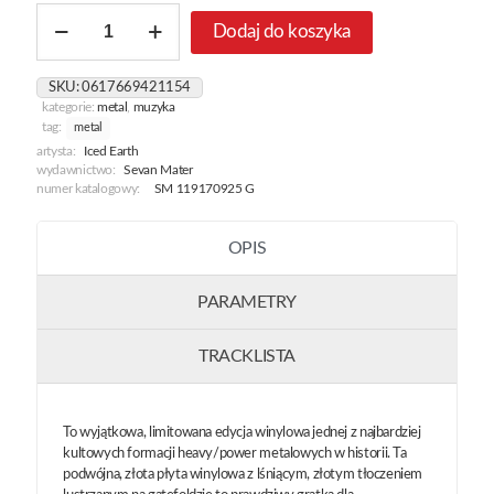
ilość
Dodaj do koszyka
Metal
Camp:
Live
SKU:
0617669421154
In
kategorie:
metal
,
muzyka
Slovenia
tag:
metal
2008
artysta:
Iced Earth
[Gold]
wydawnictwo:
Sevan Mater
numer katalogowy:
SM 119170925 G
OPIS
PARAMETRY
TRACKLISTA
To wyjątkowa, limitowana edycja winylowa jednej z najbardziej
kultowych formacji heavy/power metalowych w historii. Ta
podwójna, złota płyta winylowa z lśniącym, złotym tłoczeniem