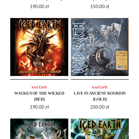
190.00
zł
150.00
zł
Iced Earth
Iced Earth
WACKEN OF THE WICKED
LIVE IN ANCIENT KOURION
[RED]
[GOLD]
190.00
zł
230.00
zł