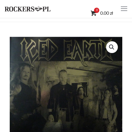
0
0.00 zł