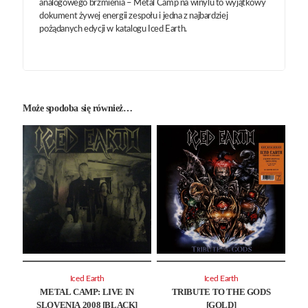
analogowego brzmienia – Metal Camp na winylu to wyjątkowy
dokument żywej energii zespołu i jedna z najbardziej
pożądanych edycji w katalogu Iced Earth.
Może spodoba się również…
Iced Earth
Iced Earth
METAL CAMP: LIVE IN
TRIBUTE TO THE GODS
SLOVENIA 2008 [BLACK]
[GOLD]