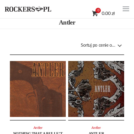
0
0.00 zł
Antler
Antler
Antler
NOTHING THAT A BULLE’T
ANTLER