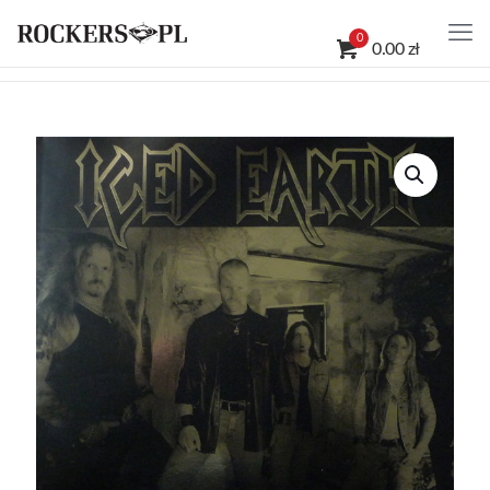
0
0.00 zł