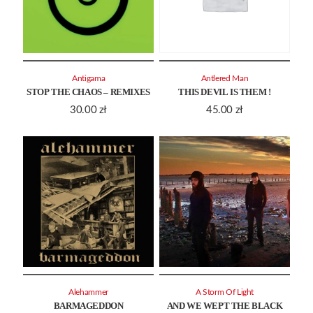
Antigama
Antlered Man
STOP THE CHAOS – REMIXES
THIS DEVIL IS THEM !
30.00
zł
45.00
zł
Alehammer
A Storm Of Light
BARMAGEDDON
AND WE WEPT THE BLACK