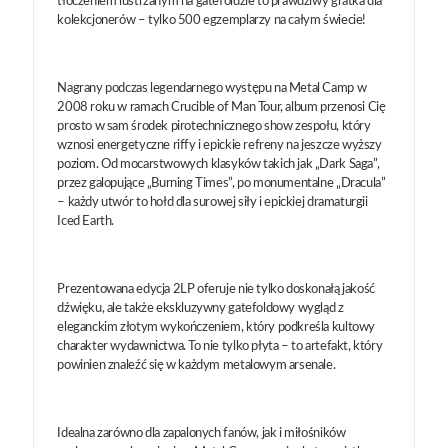
tłoczeniem lustrzanym na gatefoldzie to prawdziwy gratka dla
kolekcjonerów – tylko 500 egzemplarzy na całym świecie!
Nagrany podczas legendarnego występu na Metal Camp w
2008 roku w ramach Crucible of Man Tour, album przenosi Cię
prosto w sam środek pirotechnicznego show zespołu, który
wznosi energetyczne riffy i epickie refreny na jeszcze wyższy
poziom. Od mocarstwowych klasyków takich jak „Dark Saga”,
przez galopujące „Burning Times”, po monumentalne „Dracula”
– każdy utwór to hołd dla surowej siły i epickiej dramaturgii
Iced Earth.
Prezentowana edycja 2LP oferuje nie tylko doskonałą jakość
dźwięku, ale także ekskluzywny gatefoldowy wygląd z
eleganckim złotym wykończeniem, który podkreśla kultowy
charakter wydawnictwa. To nie tylko płyta – to artefakt, który
powinien znaleźć się w każdym metalowym arsenale.
Idealna zarówno dla zapalonych fanów, jak i miłośników