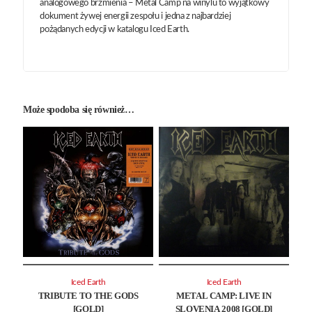
analogowego brzmienia – Metal Camp na winylu to wyjątkowy
dokument żywej energii zespołu i jedna z najbardziej
pożądanych edycji w katalogu Iced Earth.
Może spodoba się również…
Iced Earth
Iced Earth
TRIBUTE TO THE GODS
METAL CAMP: LIVE IN
[GOLD]
SLOVENIA 2008 [GOLD]