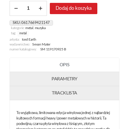
ilość
Dodaj do koszyka
Metal
Camp:
Live
SKU:
0617669421147
In
kategorie:
metal
,
muzyka
Slovenia
tag:
metal
2008
artysta:
Iced Earth
[Black]
wydawnictwo:
Sevan Mater
numer katalogowy:
SM 119170925 B
OPIS
PARAMETRY
TRACKLISTA
To wyjątkowa, limitowana edycja winylowa jednej z najbardziej
kultowych formacji heavy/power metalowych w historii. Ta
podwójna, czarna płyta winylowa z lśniącym, złotym