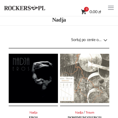
0
0.00 zł
Nadja
/
Nadja
Nadja
Troum
EROS
DOMINIUM VISURGIS