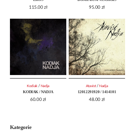
115.00
zł
95.00
zł
/
/
Kodiak
Nadja
Atavist
Nadja
KODIAK / NADJA
12012291920 / 1414101
60.00
zł
48.00
zł
Kategorie