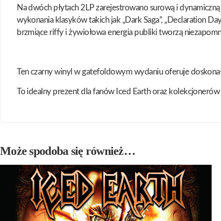
Na dwóch płytach 2LP zarejestrowano surową i dynamiczną p
wykonania klasyków takich jak „Dark Saga”, „Declaration D
brzmiące riffy i żywiołowa energia publiki tworzą niezapo
Ten czarny winyl w gatefoldowym wydaniu oferuje doskonałą
To idealny prezent dla fanów Iced Earth oraz kolekcjoner
Może spodoba się również…