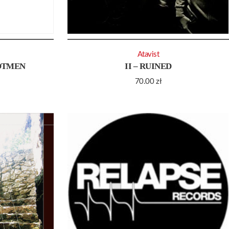
Atavist
OOTMEN
II – RUINED
70.00
zł