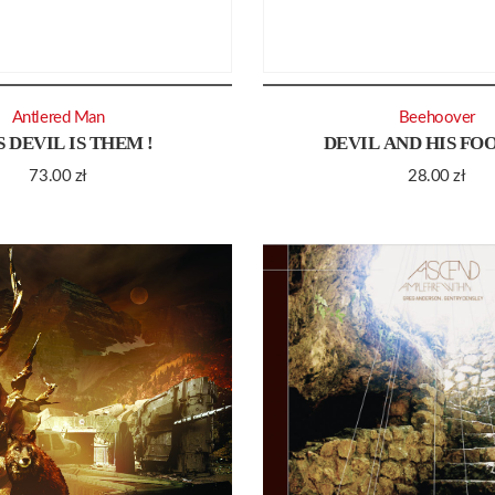
Antlered Man
Beehoover
S DEVIL IS THEM !
DEVIL AND HIS F
73.00
zł
28.00
zł