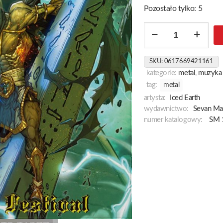
Pozostało tylko: 5
ilość
Rock
Hard
SKU:
0617669421161
Festival
kategorie:
metal
,
muzyka
[Black]
tag:
metal
artysta:
Iced Earth
wydawnictwo:
Sevan Ma
numer katalogowy:
SM 