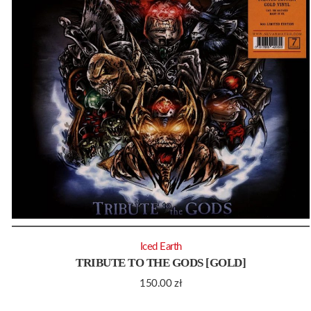
Iced Earth
TRIBUTE TO THE GODS [GOLD]
150.00
zł