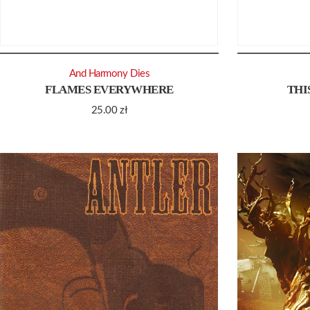
And Harmony Dies
FLAMES EVERYWHERE
THI
25.00
zł