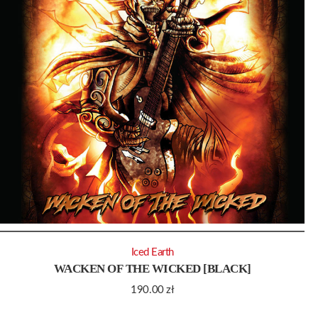
Iced Earth
WACKEN OF THE WICKED [BLACK]
190.00
zł