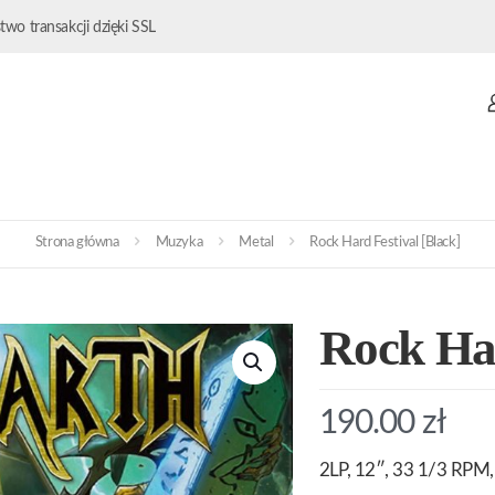
wo transakcji dzięki SSL
Strona główna
Muzyka
Metal
Rock Hard Festival [Black]
Rock Har
190.00
zł
2LP, 12″, 33 1/3 RPM, 