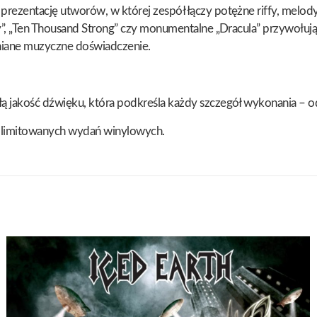
rezentację utworów, w której zespół łączy potężne riffy, melody
ay”, „Ten Thousand Strong” czy monumentalne „Dracula” przywołu
mniane muzyczne doświadczenie.
 jakość dźwięku, która podkreśla każdy szczegół wykonania – od 
ów limitowanych wydań winylowych.