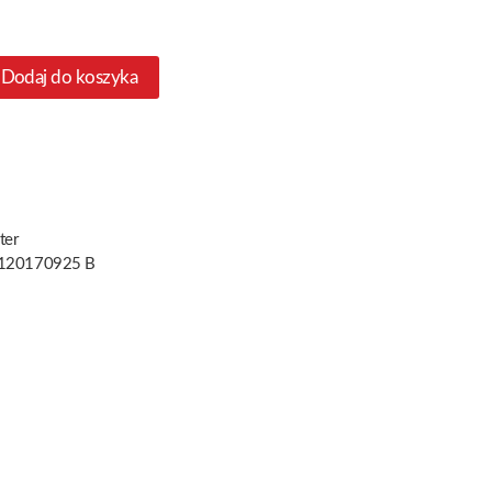
Dodaj do koszyka
ter
120170925 B