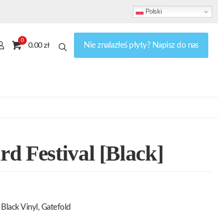
Polski
0
Nie znalazłeś płyty? Napisz do nas
0.00 zł
d Festival [Black]
Black Vinyl, Gatefold