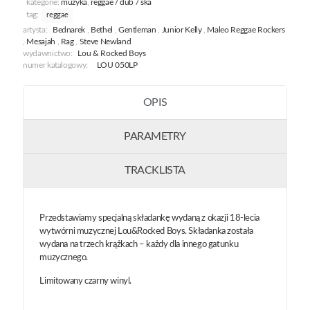
kategorie:
muzyka
,
reggae / dub / ska
Rocked
tag:
reggae
Boys
artysta:
Bednarek
,
Bethel
,
Gentleman
,
Junior Kelly
,
Maleo Reggae Rockers
-
,
Mesajah
,
Rag
,
Steve Newland
Reggae
wydawnictwo:
Lou & Rocked Boys
Side
numer katalogowy:
LOU 050LP
OPIS
PARAMETRY
TRACKLISTA
Przedstawiamy specjalną składankę wydaną z okazji 18-lecia
wytwórni muzycznej Lou&Rocked Boys. Składanka została
wydana na trzech krążkach – każdy dla innego gatunku
muzycznego.
Limitowany czarny winyl.