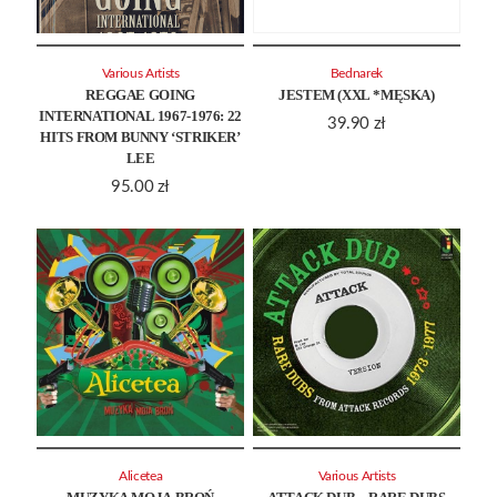
Various Artists
Bednarek
REGGAE GOING
JESTEM (XXL *MĘSKA)
INTERNATIONAL 1967-1976: 22
39.90
zł
HITS FROM BUNNY ‘STRIKER’
LEE
95.00
zł
Alicetea
Various Artists