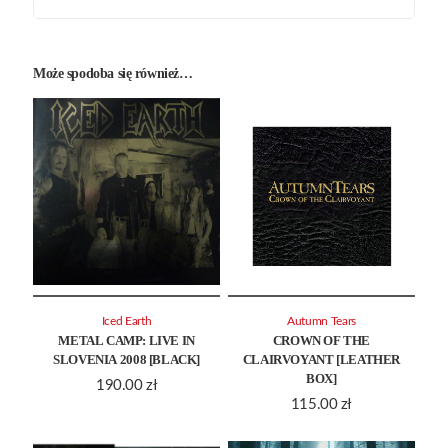
Może spodoba się również…
Iced Earth
Autumn Tears
METAL CAMP: LIVE IN
CROWN OF THE
SLOVENIA 2008 [BLACK]
CLAIRVOYANT [LEATHER
BOX]
190.00
zł
115.00
zł