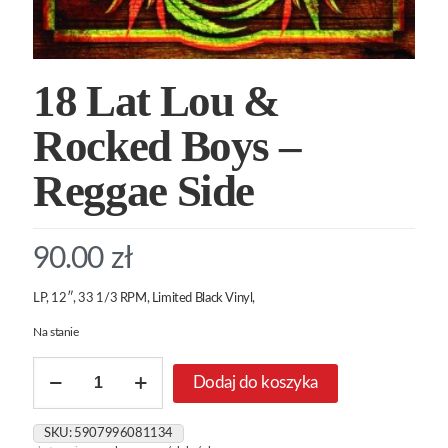
18 Lat Lou &
Rocked Boys –
Reggae Side
90.00
zł
LP, 12″, 33 1/3 RPM, Limited Black Vinyl,
Na stanie
ilość
Dodaj do koszyka
18
Lat
Lou
SKU:
5907996081134
&