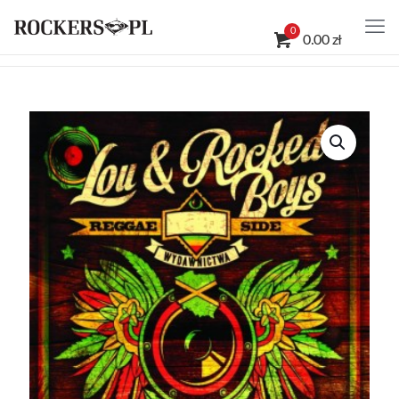
0
0.00 zł