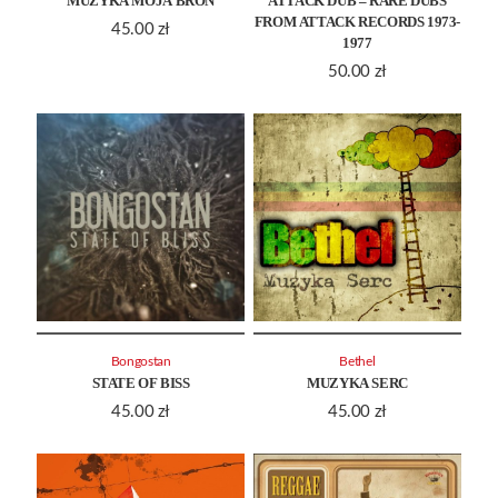
MUZYKA MOJA BROŃ
ATTACK DUB – RARE DUBS
FROM ATTACK RECORDS 1973-
45.00
zł
1977
50.00
zł
Bongostan
Bethel
STATE OF BISS
MUZYKA SERC
45.00
zł
45.00
zł