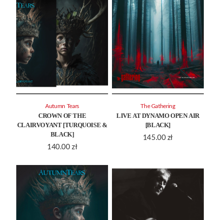
Autumn Tears
The Gathering
CROWN OF THE
LIVE AT DYNAMO OPEN AIR
CLAIRVOYANT [TURQUOISE &
[BLACK]
BLACK]
145.00
zł
140.00
zł