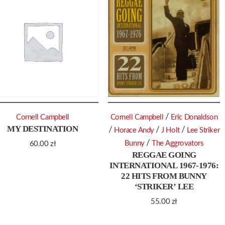
/
Cornell Campbell
Cornell Campbell
Eric Donaldson
MY DESTINATION
/
/
/
Horace Andy
J Holt
Lee Striker
/
Bunny
The Aggrovators
60.00
zł
REGGAE GOING
INTERNATIONAL 1967-1976:
22 HITS FROM BUNNY
‘STRIKER’ LEE
55.00
zł