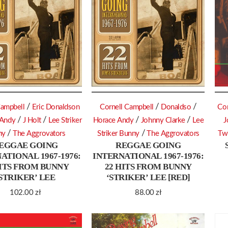
/
/
/
Campbell
Eric Donaldson
Cornell Campbell
Donaldso
Cor
/
/
/
/
 Andy
J Holt
Lee Striker
Horace Andy
Johnny Clarke
Lee
J
/
/
ny
The Aggrovators
Striker Bunny
The Aggrovators
Tw
EGGAE GOING
REGGAE GOING
ATIONAL 1967-1976:
INTERNATIONAL 1967-1976:
HITS FROM BUNNY
22 HITS FROM BUNNY
‘STRIKER’ LEE
‘STRIKER’ LEE [RED]
102.00
zł
88.00
zł