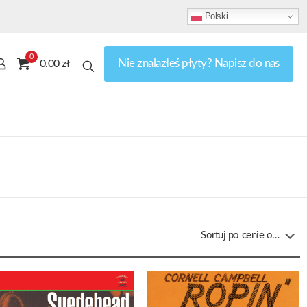
Polski
0
Nie znalazłeś płyty? Napisz do nas
0.00 zł