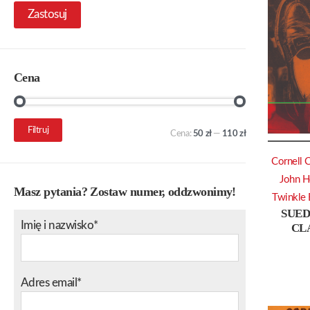
Zastosuj
Cena
Cena
Cena
Filtruj
Cena:
50 zł
—
110 zł
min.
maks.
Cornell 
John H
Masz pytania? Zostaw numer, oddzwonimy!
Twinkle 
SUED
Imię i nazwisko*
CLA
Adres email*