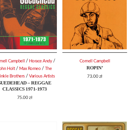
/
/
nell Campbell
Horace Andy
Cornell Campbell
ROPIN’
/
/
ohn Holt
Max Romeo
The
/
inkle Brothers
Various Artists
73.00
zł
SUEDEHEAD – REGGAE
CLASSICS 1971-1973
75.00
zł