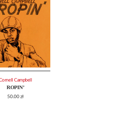
Cornell Campbell
ROPIN’
50.00
zł