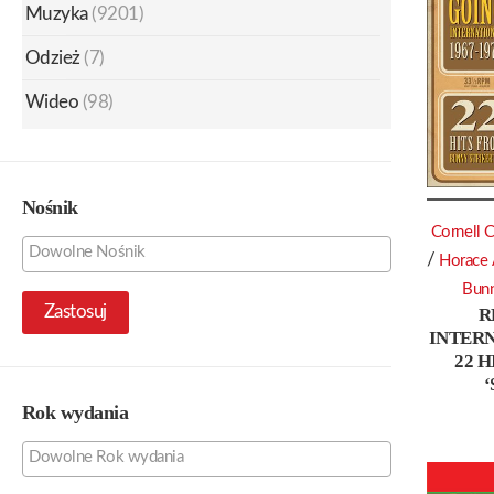
Muzyka
(9201)
Odzież
(7)
Wideo
(98)
Nośnik
Cornell 
/
Horace
Bun
Zastosuj
R
INTERN
22 
Rok wydania