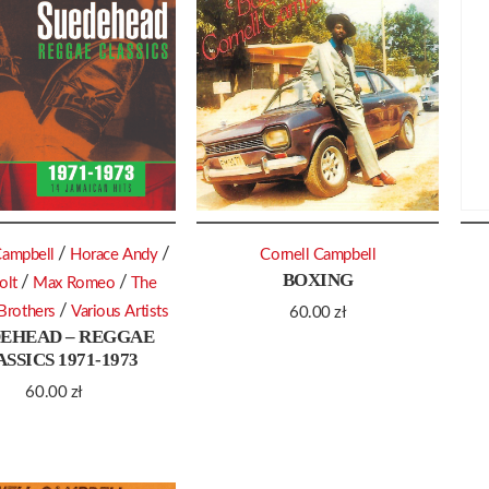
/
/
Campbell
Horace Andy
Cornell Campbell
BOXING
/
/
olt
Max Romeo
The
/
Brothers
Various Artists
60.00
zł
EHEAD – REGGAE
SSICS 1971-1973
60.00
zł