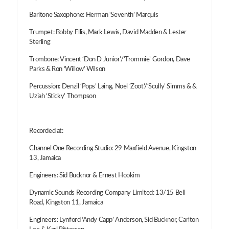
Baritone Saxophone: Herman ‘Seventh’ Marquis
Trumpet: Bobby Ellis, Mark Lewis, David Madden & Lester
Sterling
Trombone: Vincent ‘Don D Junior’/’Trommie’ Gordon, Dave
Parks & Ron ‘Willow’ Wilson
Percussion: Denzil ‘Pops’ Laing, Noel ‘Zoot’/‘Scully’ Simms & &
Uziah ‘Sticky’ Thompson
Recorded at:
Channel One Recording Studio: 29 Maxfield Avenue, Kingston
13, Jamaica
Engineers: Sid Bucknor & Ernest Hookim
Dynamic Sounds Recording Company Limited: 13/15 Bell
Road, Kingston 11, Jamaica
Engineers: Lynford ‘Andy Capp’ Anderson, Sid Bucknor, Carlton