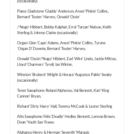
(occasionally)
Piano: Gladstone ‘Gladdy’ Anderson, Ansel ‘Pinkie’ Collins,
Bernard ‘Touter’ Harvey, Oswald ‘Ossie’
/‘Nogo’ Hibbert, Bobby Kalphat, Errol ‘Tarzan’ Nelson, Keith
Sterling & Johnny Clarke (occasionally)
Organ: Glen ‘Capo’ Adams, Ansel ‘Pinkie’ Collins, Tyrone
‘Organ D’ Downie, Bernard ‘Touter’ Harvey,
Oswald ‘Ossie’/‘Nogo’ Hibbert, Earl ‘Wire’ Lindo, Jackie Mittoo,
Lloyd ‘Charmers’ Tyrell, Ian Winter,
Winston ‘Brubeck’ Wright & Horace ‘Augustus Pablo’ Swaby
(occasionally)
Tenor Saxophone: Roland Alphonso, Val Bennett, Karl ‘King
Cannon’ Bryan,
Richard ‘Dirty Harry’ Hall, Tommy McCook & Lester Sterling
Alto Saxophone: Felix ‘Deadly’ Hedley Bennett, Lennox Brown,
Dean ‘Youth Sax’ Fraser,
Alphanso Henry & Herman ‘Seventh’ Marquis