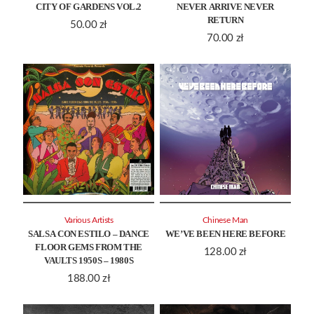
CITY OF GARDENS VOL.2
NEVER ARRIVE NEVER
RETURN
50.00
zł
70.00
zł
Various Artists
Chinese Man
SALSA CON ESTILO – DANCE
WE’VE BEEN HERE BEFORE
FLOOR GEMS FROM THE
128.00
zł
VAULTS 1950S – 1980S
188.00
zł