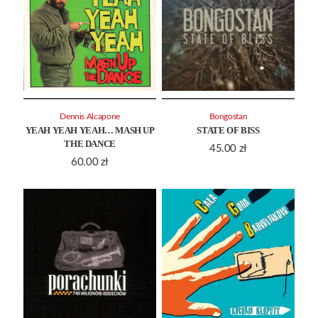
Dennis Alcapone
Bongostan
YEAH YEAH YEAH… MASH UP
STATE OF BISS
THE DANCE
45.00
zł
60.00
zł