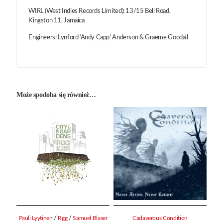
WIRL (West Indies Records Limited): 13/15 Bell Road,
Kingston 11, Jamaica
Engineers: Lynford ‘Andy Capp’ Anderson & Graeme Goodall
Może spodoba się również…
/
/
Pauli Lyytinen
Rgg
Samuel Blaser
Cadaverous Condition