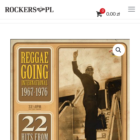
0
0.00 zł