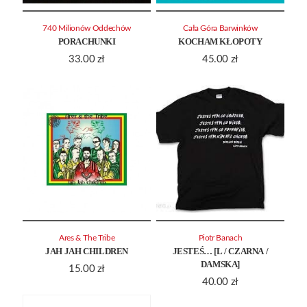
740 Milionów Oddechów
Cała Góra Barwinków
PORACHUNKI
KOCHAM KŁOPOTY
33.00
zł
45.00
zł
Ares & The Tribe
Piotr Banach
JAH JAH CHILDREN
JESTEŚ… [L / CZARNA /
DAMSKA]
15.00
zł
40.00
zł