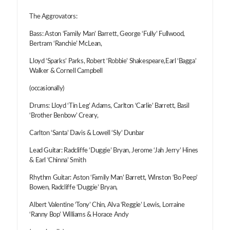
The Aggrovators:
Bass: Aston ‘Family Man’ Barrett, George ‘Fully’ Fullwood,
Bertram ‘Ranchie’ McLean,
Lloyd ‘Sparks’ Parks, Robert ‘Robbie’ Shakespeare,Earl ‘Bagga’
Walker & Cornell Campbell
(occasionally)
Drums: Lloyd ‘Tin Leg’ Adams, Carlton ‘Carlie’ Barrett, Basil
‘Brother Benbow’ Creary,
Carlton ‘Santa’ Davis & Lowell ‘Sly’ Dunbar
Lead Guitar: Radcliffe ‘Duggie’ Bryan, Jerome ‘Jah Jerry’ Hines
& Earl ‘Chinna’ Smith
Rhythm Guitar: Aston ‘Family Man’ Barrett, Winston ‘Bo Peep’
Bowen, Radcliffe ‘Duggie’ Bryan,
Albert Valentine ‘Tony’ Chin, Alva ‘Reggie’ Lewis, Lorraine
‘Ranny Bop’ Williams & Horace Andy