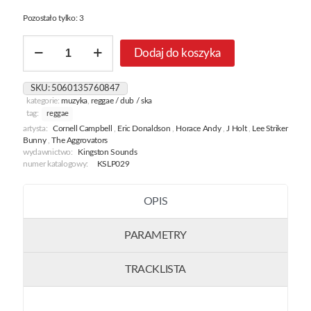
Pozostało tylko: 3
ilość
Dodaj do koszyka
Reggae
Going
International
SKU:
5060135760847
1967-
kategorie:
muzyka
,
reggae / dub / ska
1976:
tag:
reggae
22
artysta:
Cornell Campbell
,
Eric Donaldson
,
Horace Andy
,
J Holt
,
Lee Striker
Hits
Bunny
,
The Aggrovators
From
wydawnictwo:
Kingston Sounds
Bunny
numer katalogowy:
KSLP029
'Striker'
Lee
OPIS
PARAMETRY
TRACKLISTA