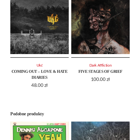
Ukć
Dark Affliction
COMING OUT – LOVE & HATE
FIVE STAGES OF GRIEF
DIARIES
100.00
zł
48.00
zł
Podobne produkty