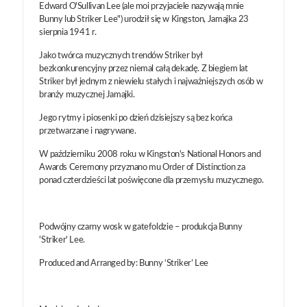
Edward O'Sullivan Lee (ale moi przyjaciele nazywają mnie
Bunny lub Striker Lee") urodził się w Kingston, Jamajka 23
sierpnia 1941 r.
Jako twórca muzycznych trendów Striker był
bezkonkurencyjny przez niemal całą dekadę. Z biegiem lat
Striker był jednym z niewielu stałych i najważniejszych osób w
branży muzycznej Jamajki.
Jego rytmy i piosenki po dzień dzisiejszy są bez końca
przetwarzane i nagrywane.
W październiku 2008 roku w Kingston's National Honors and
Awards Ceremony przyznano mu Order of Distinction za
ponad czterdzieści lat poświęcone dla przemysłu muzycznego.
Podwójny czarny wosk w gatefoldzie – produkcja Bunny
'Striker' Lee.
Produced and Arranged by: Bunny ‘Striker’ Lee