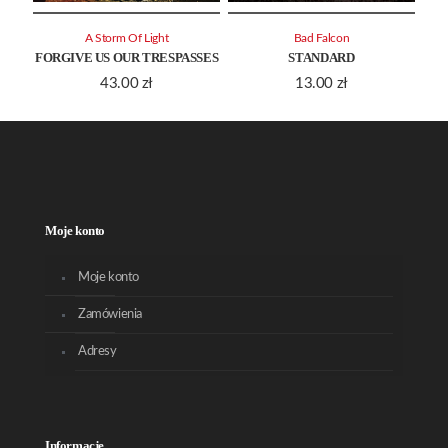
A Storm Of Light
Bad Falcon
FORGIVE US OUR TRESPASSES
STANDARD
43.00
zł
13.00
zł
Moje konto
Moje konto
Zamówienia
Adresy
Informacje