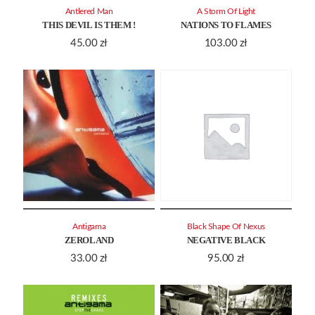
Antlered Man
A Storm Of Light
THIS DEVIL IS THEM !
NATIONS TO FLAMES
45.00
zł
103.00
zł
Antigama
Black Shape Of Nexus
ZEROLAND
NEGATIVE BLACK
33.00
zł
95.00
zł