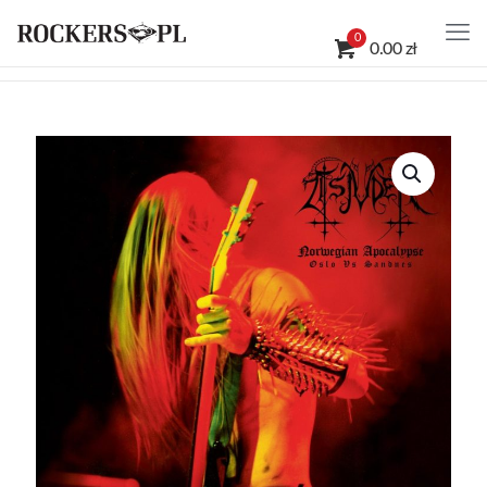
0
0.00 zł