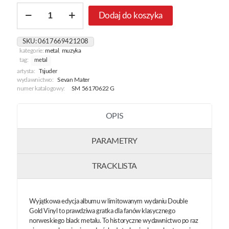
ilość
Dodaj do koszyka
Norwegian
Apocalypse:
Oslo
SKU:
0617669421208
Vs
kategorie:
metal
,
muzyka
Sandnes
tag:
metal
[Gold]
artysta:
Tsjuder
wydawnictwo:
Sevan Mater
numer katalogowy:
SM 56170622 G
OPIS
PARAMETRY
TRACKLISTA
Wyjątkowa edycja albumu w limitowanym wydaniu Double
Gold Vinyl to prawdziwa gratka dla fanów klasycznego
norweskiego black metalu. To historyczne wydawnictwo po raz