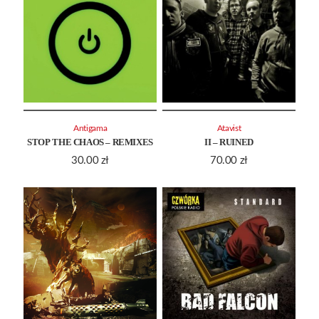
Antigama
Atavist
STOP THE CHAOS – REMIXES
II – RUINED
30.00
zł
70.00
zł