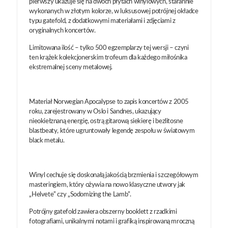
pierwszy ukazuje się na dwóch płytach winylowych, starannie
wykonanych w złotym kolorze, w luksusowej potrójnej okładce
typu gatefold, z dodatkowymi materiałami i zdjęciami z
oryginalnych koncertów.
Limitowana ilość – tylko 500 egzemplarzy tej wersji – czyni
ten krążek kolekcjonerskim trofeum dla każdego miłośnika
ekstremalnej sceny metalowej.
Materiał Norwegian Apocalypse to zapis koncertów z 2005
roku, zarejestrowany w Oslo i Sandnes, ukazujący
nieokiełznaną energię, ostrą gitarową siekierę i bezlitosne
blastbeaty, które ugruntowały legendę zespołu w światowym
black metalu.
Winyl cechuje się doskonałą jakością brzmienia i szczegółowym
masteringiem, który ożywia na nowo klasyczne utwory jak
„Helvete” czy „Sodomizing the Lamb”.
Potrójny gatefold zawiera obszerny booklett z rzadkimi
fotografiami, unikalnymi notami i grafiką inspirowaną mroczną