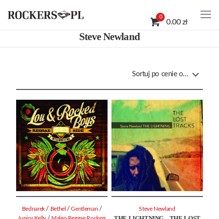
0
0.00 zł
Steve Newland
/
/
/
Bednarek
Bethel
Gentleman
Steve Newland
THE LIGHTNING – THE LOST
/
Junior Kelly
Maleo Reggae Rockers