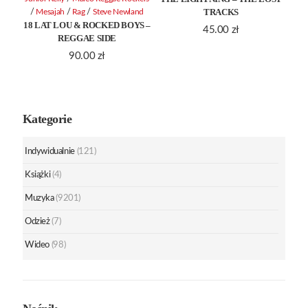
TRACKS
/
/
/
Mesajah
Rag
Steve Newland
18 LAT LOU & ROCKED BOYS –
45.00
zł
REGGAE SIDE
90.00
zł
Kategorie
Indywidualnie
(121)
Książki
(4)
Muzyka
(9201)
Odzież
(7)
Wideo
(98)