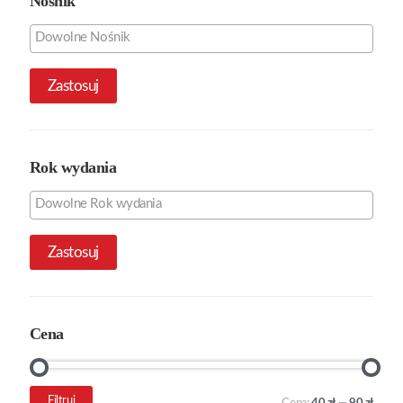
Nośnik
Zastosuj
Rok wydania
Zastosuj
Cena
Cena
Cena
Filtruj