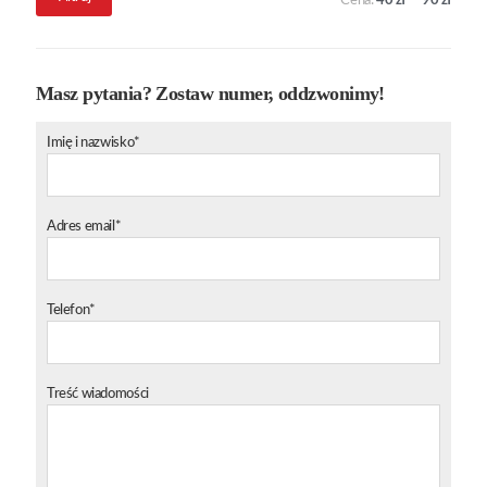
Cena:
40 zł
—
90 zł
min.
maks.
Masz pytania? Zostaw numer, oddzwonimy!
Imię i nazwisko*
Adres email*
Telefon*
Treść wiadomości