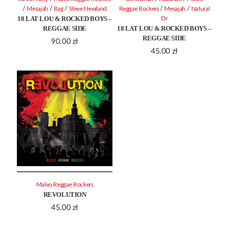
/
/
/
/
/
Mesajah
Rag
Steve Newland
Reggae Rockers
Mesajah
Natural
18 LAT LOU & ROCKED BOYS –
Dr
REGGAE SIDE
18 LAT LOU & ROCKED BOYS –
REGGAE SIDE
90.00
zł
45.00
zł
Maleo Reggae Rockers
REVOLUTION
45.00
zł