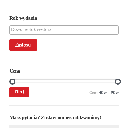
Rok wydania
Zastosuj
Cena
Cena
Cena
Filtruj
Cena:
40 zł
—
90 zł
min.
maks.
Masz pytania? Zostaw numer, oddzwonimy!