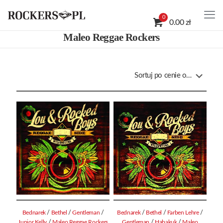
0
0.00 zł
Maleo Reggae Rockers
/
/
/
/
/
/
Bednarek
Bethel
Gentleman
Bednarek
Bethel
Farben Lehre
/
/
/
Junior Kelly
Maleo Reggae Rockers
Gentleman
Habakuk
Maleo