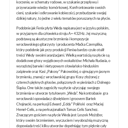
korzenie, w schematy rodowe, w szukanie przepływu i
przywracanie wiedzy komórkowej. Konfrontowanie swoich
cieni, szukanie i odkrywanie kobiecości, przebudzanie swojej
dzikiej natury, to jedne z wielu tematów poruszanych na płycie.
Podobnie jak Fenix płyta Weda napisana jest w języku polskim,
w przyjaznym dla człowieka stroju A= 432Hz. Jej muzyczną
podstawą są akustyczne brzmienia i kompozycje
wrocławskiego gitarzysty i producenta Maćka Czemplika,
który podobnie jak przy produkcji Fenixa bardzo czule otulił
treści Wedy swoimi aranżacjami. Wielką wartością na płycie są
dodatkowe głosy wyjątkowych wokalistów: Michała Rudasia, o
wyrazistej barwie i nietypowym słowiańsko-hinduskim
zaśpiewie oraz Kasi „Pakosy” Pakowskiej, o ujmującym jasnym
brzmieniu, znanej z wrocławskiej grupy Kosy złożonej z
czterech pięknych głosów, połączonych w pieśniach z Dolnego
Śląska. One także zagościły na płycie użyczając swojego
brzmienia w utworze tytułowym „Weda”. Na kontrabasie gra
wrocławski opowiadacz dźwiękiem i groovem Bartek
Chojnacki, na perkusji Edward „Eddy” Poliński oraz Maciej
Henel-Celis, a na perkusjonaliach Tomas Celis Sanchez.
Znaczącym gościem na płycie Weda jest Leszek Możdżer,
który swoim brzmieniem, wyczuciem i wyobraźnią muzyczną
dopowiada treść kilku utworów dopełniając tym pięknie cały