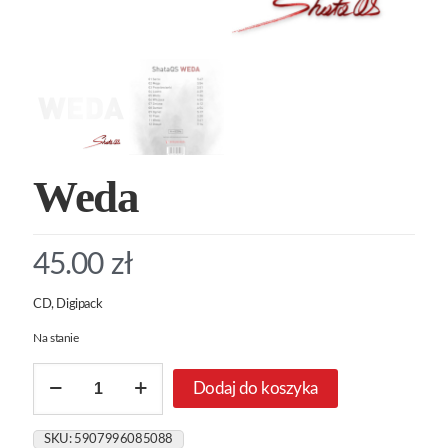
Weda
45.00
zł
CD, Digipack
Na stanie
ilość
Dodaj do koszyka
Weda
SKU:
5907996085088