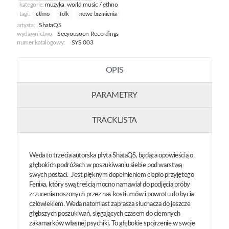
kategorie:
muzyka
,
world music / ethno
tagi:
ethno
folk
nowe brzmienia
artysta:
ShataQS
wydawnictwo:
Seeyousoon Recordings
numer katalogowy:
SYS 003
OPIS
PARAMETRY
TRACKLISTA
Weda to trzecia autorska płyta ShataQS, będąca opowieścią o
głębokich podróżach w poszukiwaniu siebie pod warstwą
swych postaci. Jest pięknym dopełnieniem ciepło przyjętego
Fenixa, który swą treścią mocno namawiał do podjęcia próby
zrzucenia noszonych przez nas kostiumów i powrotu do bycia
człowiekiem. Weda natomiast zaprasza słuchacza do jeszcze
głębszych poszukiwań, sięgających czasem do ciemnych
zakamarków własnej psychiki. To głębokie spojrzenie w swoje