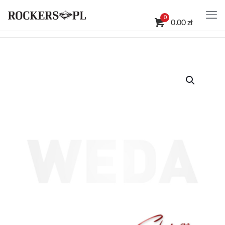
0
0.00 zł