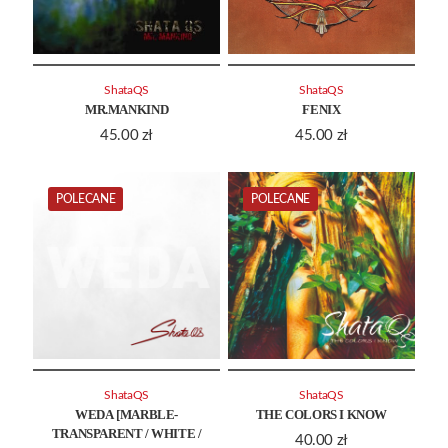
ShataQS
ShataQS
MR.MANKIND
FENIX
45.00
zł
45.00
zł
POLECANE
POLECANE
ShataQS
ShataQS
WEDA [MARBLE-
THE COLORS I KNOW
TRANSPARENT / WHITE /
40.00
zł