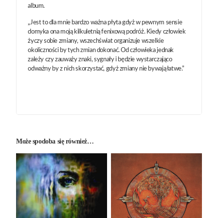
album.
„Jest to dla mnie bardzo ważna płyta gdyż w pewnym sensie
domyka ona moją kilkuletnią fenixową podróż. Kiedy człowiek
życzy sobie zmiany, wszechświat organizuje wszelkie
okoliczności by tych zmian dokonać. Od człowieka jednak
zależy czy zauważy znaki, sygnały i będzie wystarczająco
odważny by z nich skorzystać, gdyż zmiany nie bywają łatwe.”
Może spodoba się również…