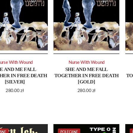
urse With Wound
Nurse With Wound
E AND ME FALL
SHE AND ME FALL
HER IN FREE DEATH
TOGETHER IN FREE DEATH
TO
[SILVER]
[GOLD]
280.00
zł
280.00
zł
ANE
POLECANE