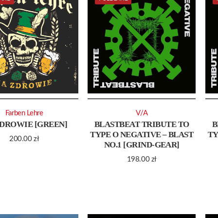
Farben Lehre
V/A
ZDROWIE [GREEN]
BLASTBEAT TRIBUTE TO
B
TYPE O NEGATIVE – BLAST
TY
200.00
zł
NO.1 [GRIND-GEAR]
198.00
zł