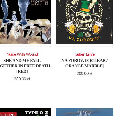
Nurse With Wound
Farben Lehre
SHE AND ME FALL
NA ZDROWIE [CLEAR /
GETHER IN FREE DEATH
ORANGE MARBLE]
[RED]
200.00
zł
280.00
zł
POLECANE