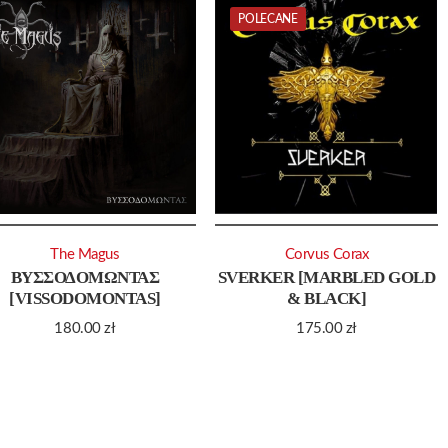
POLECANE
The Magus
Corvus Corax
ΒΥΣΣΟΔΟΜΩΝΤΑΣ
SVERKER [MARBLED GOLD
[VISSODOMONTAS]
& BLACK]
180.00
zł
175.00
zł