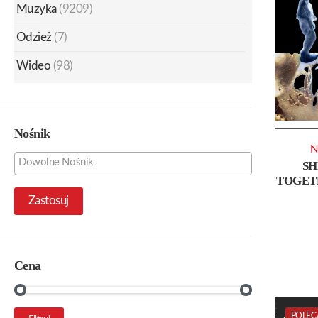
Muzyka
(9209)
Odzież
(7)
Wideo
(98)
Nośnik
N
SH
TOGET
Zastosuj
Cena
Cena
Cena
POLEC