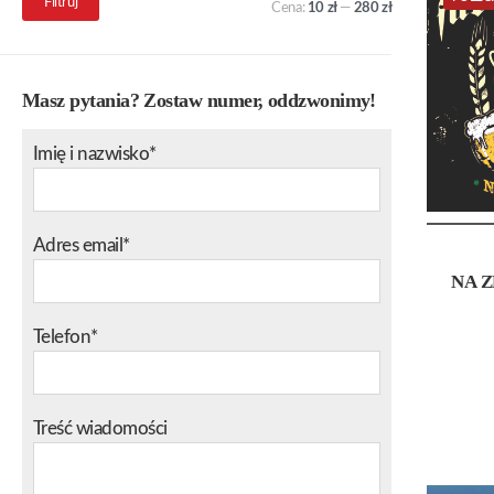
Filtruj
Cena:
10 zł
—
280 zł
min.
maks.
Masz pytania? Zostaw numer, oddzwonimy!
Imię i nazwisko*
Adres email*
NA 
Telefon*
Treść wiadomości