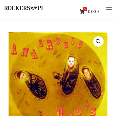
0
0.00 zł