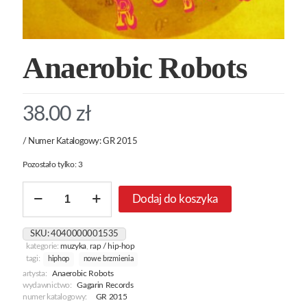
Anaerobic Robots
38.00
zł
/ Numer Katalogowy: GR 2015
Pozostało tylko: 3
ilość
Dodaj do koszyka
Anaerobic
Robots
SKU:
4040000001535
kategorie:
muzyka
,
rap / hip-hop
tagi:
hiphop
nowe brzmienia
artysta:
Anaerobic Robots
wydawnictwo:
Gagarin Records
numer katalogowy:
GR 2015