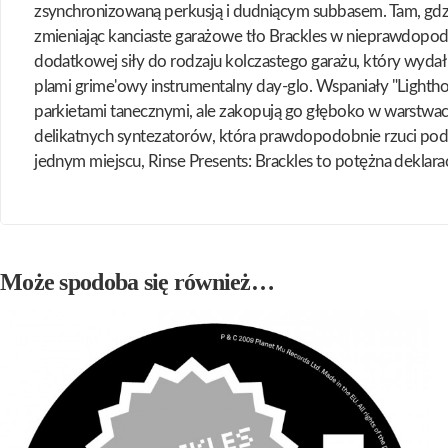
zsynchronizowaną perkusją i dudniącym subbasem. Tam, gdzie
zmieniając kanciaste garażowe tło Brackles w nieprawdopodo
dodatkowej siły do rodzaju kolczastego garażu, który wyda
plami grime'owy instrumentalny day-glo. Wspaniały "Lighth
parkietami tanecznymi, ale zakopują go głęboko w warstwach
delikatnych syntezatorów, która prawdopodobnie rzuci podk
jednym miejscu, Rinse Presents: Brackles to potężna deklaracj
Może spodoba się również…