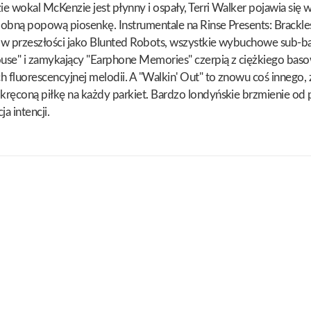
 wokal McKenzie jest płynny i ospały, Terri Walker pojawia się 
bną popową piosenkę. Instrumentale na Rinse Presents: Brackles 
ł w przeszłości jako Blunted Robots, wszystkie wybuchowe sub-b
ouse" i zamykający "Earphone Memories" czerpią z ciężkiego baso
 fluorescencyjnej melodii. A "Walkin' Out" to znowu coś innego, 
ręconą piłkę na każdy parkiet. Bardzo londyńskie brzmienie od 
a intencji.