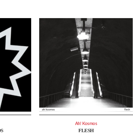
Ah! Kosmos
S
FLESH