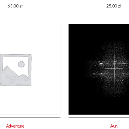
63.00
zł
25.00
zł
Adventure
Aun