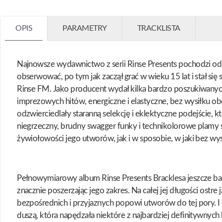
OPIS
PARAMETRY
TRACKLISTA
Najnowsze wydawnictwo z serii Rinse Presents pochodzi od l
obserwować, po tym jak zaczął grać w wieku 15 lat i stał
Rinse FM. Jako producent wydał kilka bardzo poszukiwanych
imprezowych hitów, energiczne i elastyczne, bez wysiłku obe
odzwierciedlały staranną selekcję i eklektyczne podejście, k
niegrzeczny, brudny swagger funky i technikolorowe plamy s
żywiołowości jego utworów, jak i w sposobie, w jaki bez wysi
Pełnowymiarowy album Rinse Presents Bracklesa jeszcze bard
znacznie poszerzając jego zakres. Na całej jej długości ost
bezpośrednich i przyjaznych popowi utworów do tej pory. I
duszą, która napędzała niektóre z najbardziej definitywny