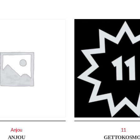
Anjou
11
ANJOU
GETTOKOSMO