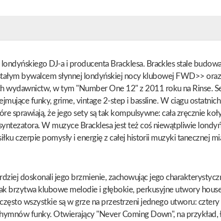
ondyńskiego DJ-a i producenta Bracklesa. Brackles stale budował
 się stałym bywalcem słynnej londyńskiej nocy klubowej FWD>>
 wydawnictw, w tym "Number One 12" z 2011 roku na Rinse. Sety 
jmujące funky, grime, vintage 2-step i bassline. W ciągu ostatnic
tóre sprawiają, że jego sety są tak kompulsywne: cała zręcznie koł
yntezatora. W muzyce Bracklesa jest też coś niewątpliwie londyń
łku czerpie pomysły i energię z całej historii muzyki tanecznej mi
ziej doskonali jego brzmienie, zachowując jego charakterystyczn
re jak brzytwa klubowe melodie i głębokie, perkusyjne utwory hous
 często wszystkie są w grze na przestrzeni jednego utworu: czt
ch hymnów funky. Otwierający "Never Coming Down", na przykład,