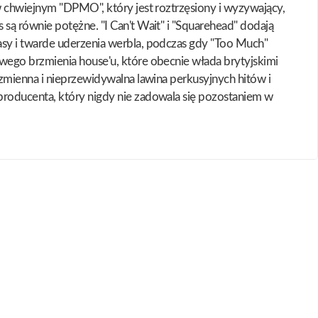
w chwiejnym "DPMO", który jest roztrzęsiony i wyzywający,
są równie potężne. "I Can't Wait" i "Squarehead" dodają
asy i twarde uderzenia werbla, podczas gdy "Too Much"
wego brzmienia house'u, które obecnie włada brytyjskimi
zmienna i nieprzewidywalna lawina perkusyjnych hitów i
producenta, który nigdy nie zadowala się pozostaniem w