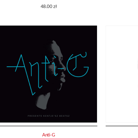
48.00
zł
Anti-G