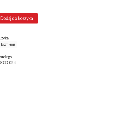
Dodaj do koszyka
uzyka
 brzmienia
ordings
SECD 024