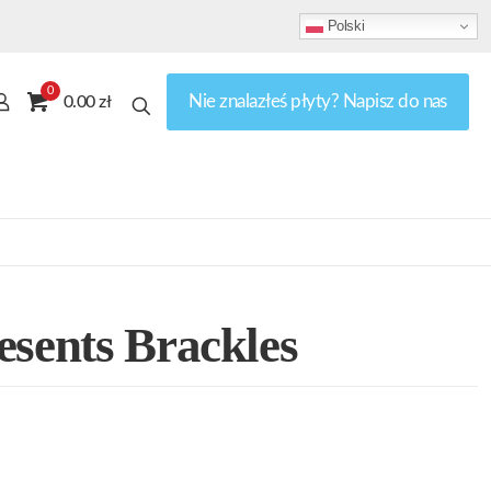
Polski
0
Nie znalazłeś płyty? Napisz do nas
0.00 zł
esents Brackles