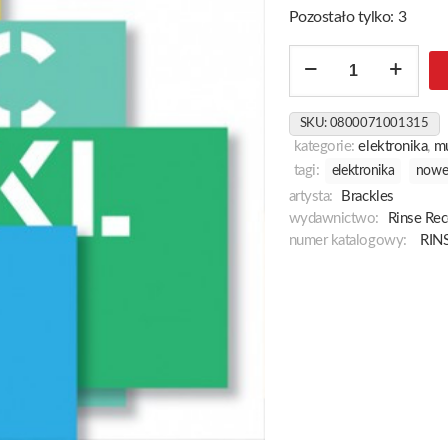
Pozostało tylko: 3
ilość
Rinse
Presents
SKU:
0800071001315
Brackles
kategorie:
elektronika
,
m
tagi:
elektronika
nowe
artysta:
Brackles
wydawnictwo:
Rinse Rec
numer katalogowy:
RIN