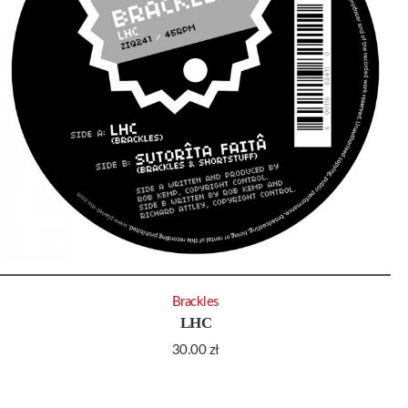
Brackles
LHC
30.00
zł