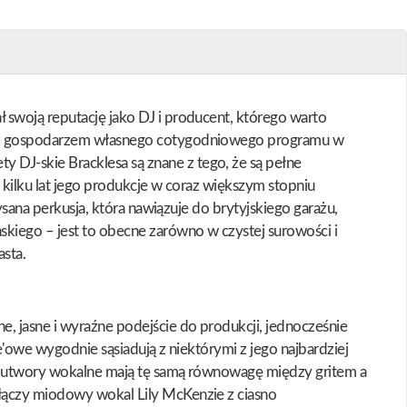
 swoją reputację jako DJ i producent, którego warto
 oraz gospodarzem własnego cotygodniowego programu w
DJ-skie Bracklesa są znane z tego, że są pełne
h kilku lat jego produkcje w coraz większym stopniu
ysana perkusja, która nawiązuje do brytyjskiego garażu,
skiego – jest to obecne zarówno w czystej surowości i
asta.
e, jasne i wyraźne podejście do produkcji, jednocześnie
e'owe wygodnie sąsiadują z niektórymi z jego najbardziej
ery utwory wokalne mają tę samą równowagę między gritem a
 łączy miodowy wokal Lily McKenzie z ciasno