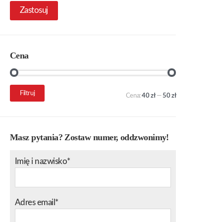
Zastosuj
Cena
Cena
Cena
Filtruj
Cena:
40 zł
—
50 zł
min.
maks.
Masz pytania? Zostaw numer, oddzwonimy!
Imię i nazwisko*
Adres email*