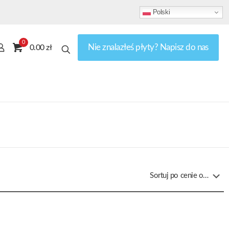
Polski
0
Nie znalazłeś płyty? Napisz do nas
0.00 zł