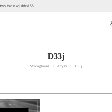
wo transakcji dzięki SSL
D33j
Strona główna
Artyści
D33j