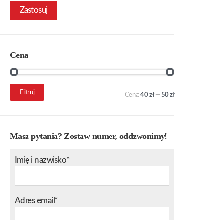
Zastosuj
Cena
Cena
Cena
Filtruj
Cena:
40 zł
—
50 zł
min.
maks.
Masz pytania? Zostaw numer, oddzwonimy!
Imię i nazwisko*
Adres email*