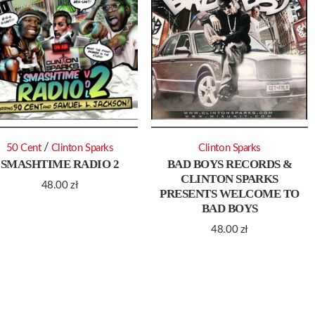
/
50 Cent
Clinton Sparks
Clinton Sparks
SMASHTIME RADIO 2
BAD BOYS RECORDS &
CLINTON SPARKS
48.00
zł
PRESENTS WELCOME TO
BAD BOYS
48.00
zł