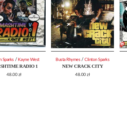
/
/
n Sparks
Kayne West
Busta Rhymes
Clinton Sparks
SHTIME RADIO 1
NEW CRACK CITY
48.00
zł
48.00
zł