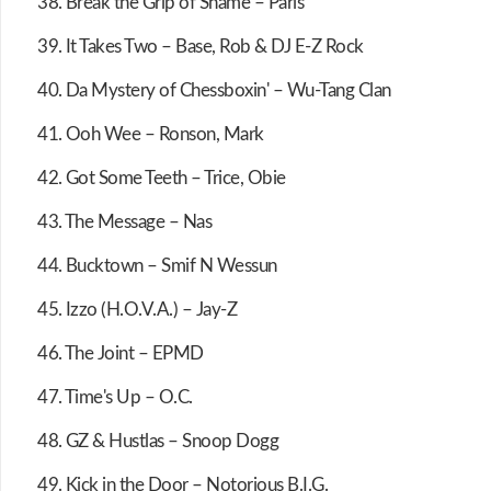
38. Break the Grip of Shame – Paris
39. It Takes Two – Base, Rob & DJ E-Z Rock
40. Da Mystery of Chessboxin' – Wu-Tang Clan
41. Ooh Wee – Ronson, Mark
42. Got Some Teeth – Trice, Obie
43. The Message – Nas
44. Bucktown – Smif N Wessun
45. Izzo (H.O.V.A.) – Jay-Z
46. The Joint – EPMD
47. Time's Up – O.C.
48. GZ & Hustlas – Snoop Dogg
49. Kick in the Door – Notorious B.I.G.