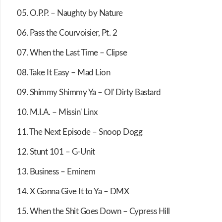
05. O.P.P. – Naughty by Nature
06. Pass the Courvoisier, Pt. 2
07. When the Last Time – Clipse
08. Take It Easy – Mad Lion
09. Shimmy Shimmy Ya – Ol' Dirty Bastard
10. M.I.A. – Missin' Linx
11. The Next Episode – Snoop Dogg
12. Stunt 101 – G-Unit
13. Business – Eminem
14. X Gonna Give It to Ya – DMX
15. When the Shit Goes Down – Cypress Hill