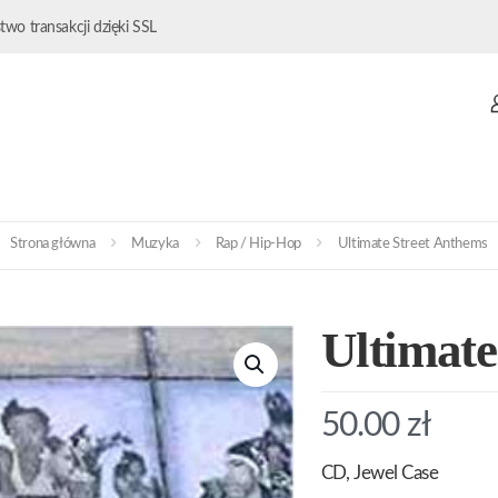
wo transakcji dzięki SSL
Strona główna
Muzyka
Rap / Hip-Hop
Ultimate Street Anthems
Ultimate
50.00
zł
CD, Jewel Case