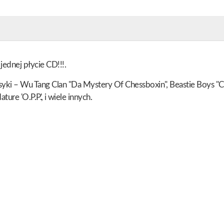
dnej płycie CD!!!.
syki – Wu Tang Clan "Da Mystery Of Chessboxin", Beastie Boys "C
re 'O.P.P.', i wiele innych.