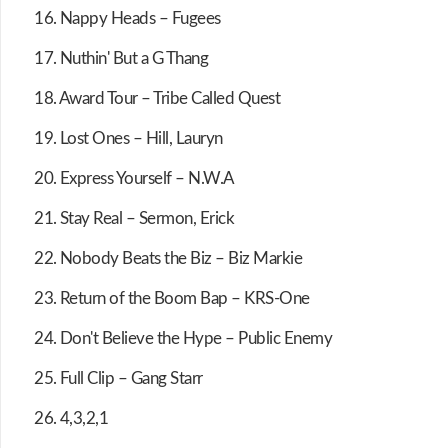
16. Nappy Heads – Fugees
17. Nuthin' But a G Thang
18. Award Tour – Tribe Called Quest
19. Lost Ones – Hill, Lauryn
20. Express Yourself – N.W.A
21. Stay Real – Sermon, Erick
22. Nobody Beats the Biz – Biz Markie
23. Return of the Boom Bap – KRS-One
24. Don't Believe the Hype – Public Enemy
25. Full Clip – Gang Starr
26. 4,3,2,1