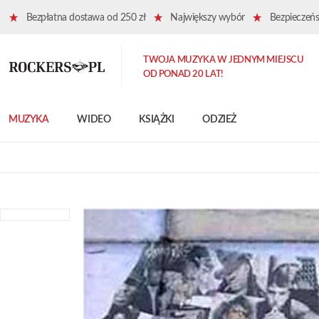
Bezpłatna dostawa od 250 zł
Największy wybór
Bezpieczeńst
TWOJA MUZYKA W JEDNYM MIEJSCU
OD PONAD 20 LAT!
MUZYKA
WIDEO
KSIĄŻKI
ODZIEŻ