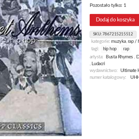
Pozostało tylko: 1
Dodaj do koszyka
SKU:
7867215215512
kategorie:
muzyka
,
rap /
tagi:
hip hop
rap
artysta:
Busta Rhymes
,
,
Ludacri
wydawnictwo:
Ultimate 
numer katalogowy:
UH