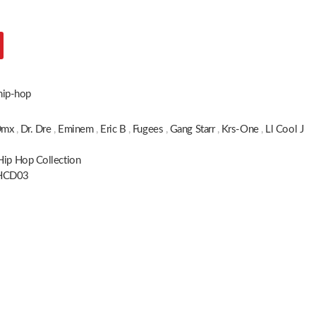
 hip-hop
Dmx
,
Dr. Dre
,
Eminem
,
Eric B
,
Fugees
,
Gang Starr
,
Krs-One
,
Ll Cool J
Hip Hop Collection
HCD03