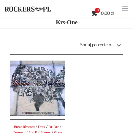
0
0.00 zł
Krs-One
/
/
/
Busta Rhymes
Dmx
Dr. Dre
/
/
/
Eminem
Eric B
Fugees
Gang