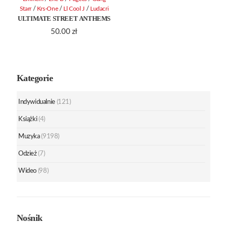
/
/
/
Starr
Krs-One
Ll Cool J
Ludacri
ULTIMATE STREET ANTHEMS
50.00
zł
Kategorie
Indywidualnie
(121)
Książki
(4)
Muzyka
(9198)
Odzież
(7)
Wideo
(98)
Nośnik