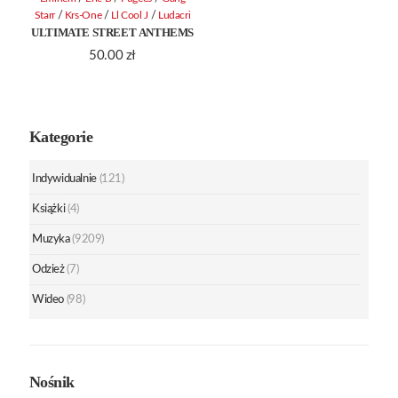
/
/
/
Starr
Krs-One
Ll Cool J
Ludacri
ULTIMATE STREET ANTHEMS
50.00
zł
Kategorie
Indywidualnie
(121)
Książki
(4)
Muzyka
(9209)
Odzież
(7)
Wideo
(98)
Nośnik