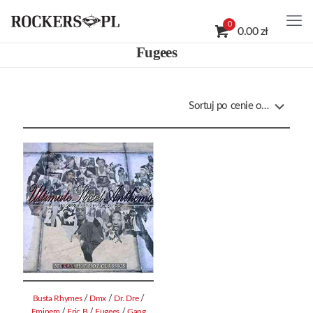
0
0.00 zł
Fugees
/
/
/
Busta Rhymes
Dmx
Dr. Dre
/
/
/
Eminem
Eric B
Fugees
Gang