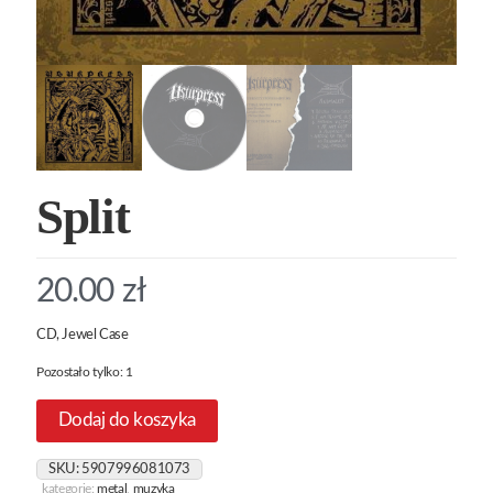
Split
20.00
zł
CD, Jewel Case
Pozostało tylko: 1
Dodaj do koszyka
SKU:
5907996081073
kategorie:
metal
,
muzyka