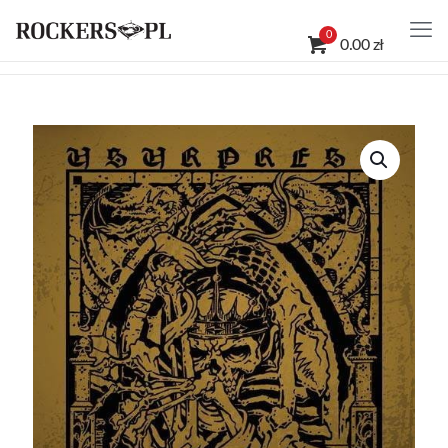
0
0.00 zł