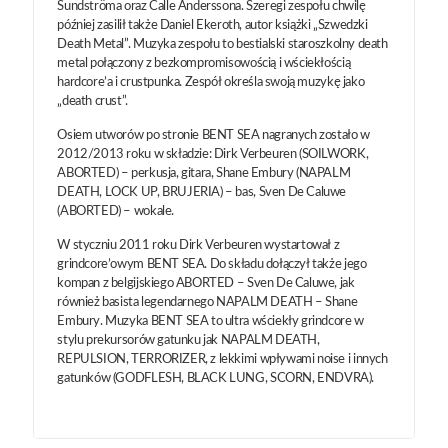
Sundströma oraz Calle Anderssona. Szeregi zespołu chwilę
później zasilił także Daniel Ekeroth, autor książki „Szwedzki
Death Metal”. Muzyka zespołu to bestialski staroszkolny death
metal połączony z bezkompromisowością i wściekłością
hardcore’a i crustpunka. Zespół określa swoją muzykę jako
„death crust”.
Osiem utworów po stronie BENT SEA nagranych zostało w
2012/2013 roku w składzie: Dirk Verbeuren (SOILWORK,
ABORTED) – perkusja, gitara, Shane Embury (NAPALM
DEATH, LOCK UP, BRUJERIA) – bas, Sven De Caluwe
(ABORTED) – wokale.
W styczniu 2011 roku Dirk Verbeuren wystartował z
grindcore’owym BENT SEA. Do składu dołączył także jego
kompan z belgijskiego ABORTED – Sven De Caluwe, jak
również basista legendarnego NAPALM DEATH – Shane
Embury. Muzyka BENT SEA to ultra wściekły grindcore w
stylu prekursorów gatunku jak NAPALM DEATH,
REPULSION, TERRORIZER, z lekkimi wpływami noise i innych
gatunków (GODFLESH, BLACK LUNG, SCORN, ENDVRA).