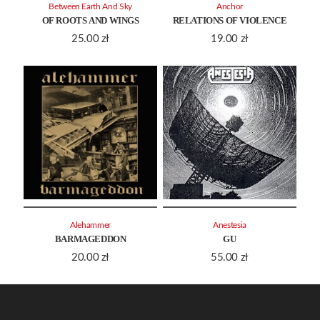
Between Earth And Sky
Anchor
OF ROOTS AND WINGS
RELATIONS OF VIOLENCE
25.00
zł
19.00
zł
Alehammer
Anestesia
BARMAGEDDON
GU
20.00
zł
55.00
zł