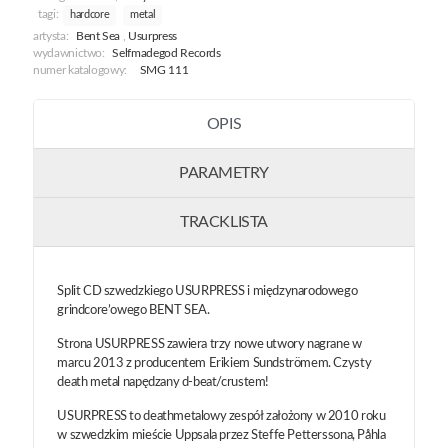
tagi:
hardcore
metal
artysta:
Bent Sea
,
Usurpress
wydawnictwo:
Selfmadegod Records
numer katalogowy:
SMG 111
OPIS
PARAMETRY
TRACKLISTA
Split CD szwedzkiego USURPRESS i międzynarodowego
grindcore’owego BENT SEA.
Strona USURPRESS zawiera trzy nowe utwory nagrane w
marcu 2013 z producentem Erikiem Sundströmem. Czysty
death metal napędzany d-beat/crustem!
USURPRESS to deathmetalowy zespół założony w 2010 roku
w szwedzkim mieście Uppsala przez Steffe Petterssona, Påhla