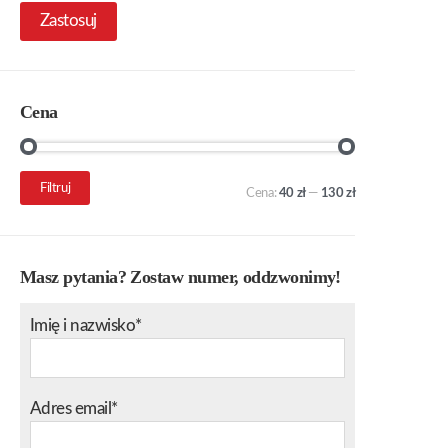
Zastosuj
Cena
Cena
Cena
Filtruj
Cena:
40 zł
—
130 zł
min.
maks.
Masz pytania? Zostaw numer, oddzwonimy!
Imię i nazwisko*
Adres email*