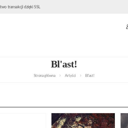
wo transakcji dzięki SSL
Bl'ast!
Strona główna
Artyści
Bl'ast!