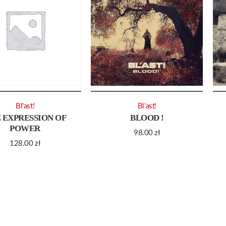
Bl'ast!
Bl'ast!
 EXPRESSION OF
BLOOD !
POWER
98.00
zł
128.00
zł