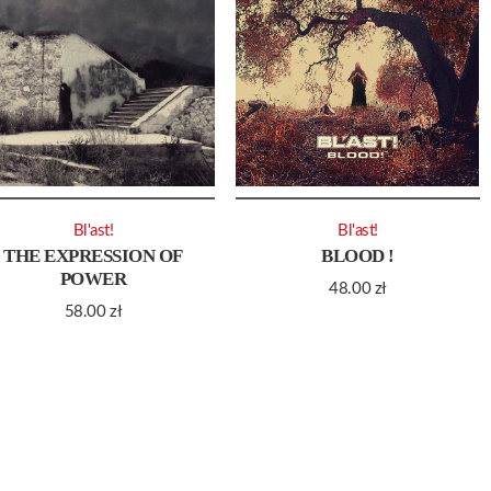
Bl'ast!
Bl'ast!
THE EXPRESSION OF
BLOOD !
POWER
48.00
zł
58.00
zł