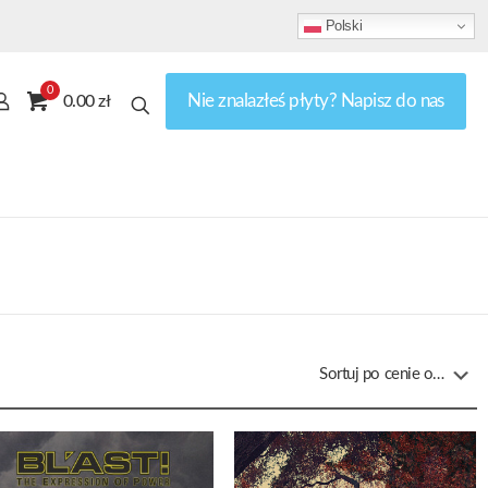
Polski
0
Nie znalazłeś płyty? Napisz do nas
0.00 zł