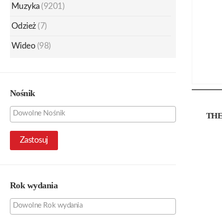
Muzyka
(9201)
Odzież
(7)
Wideo
(98)
Nośnik
THE
Zastosuj
Rok wydania