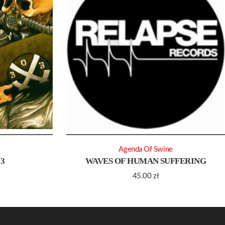
Agenda Of Swine
3
WAVES OF HUMAN SUFFERING
45.00
zł