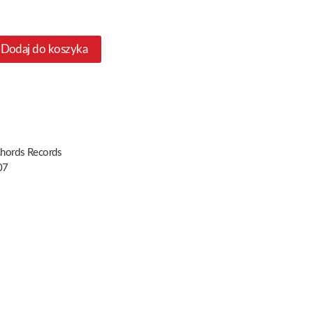
Dodaj do koszyka
Chords Records
07