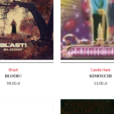
Bl'ast!
Candie Hank
BLOOD !
KIMOUCHI
98.00
zł
53.00
zł