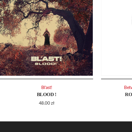
Bl'ast!
Bet
BLOOD !
RO
48.00
zł