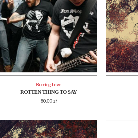
Burning Love
ROTTEN THING TO SAY
80.00
zł