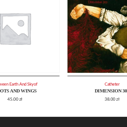
ween Earth And Skyof
Catheter
OTS AND WINGS
DIMENSION 30
45.00
zł
38.00
zł