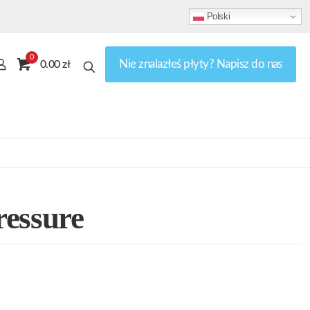
Polski
0
Nie znalazłeś płyty? Napisz do nas
0.00 zł
ressure