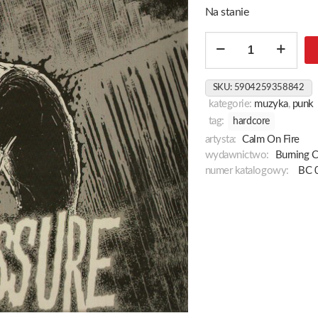
Na stanie
ilość
Under
Pressure
SKU:
5904259358842
kategorie:
muzyka
,
punk
tag:
hardcore
artysta:
Calm On Fire
wydawnictwo:
Burning 
numer katalogowy:
BC 