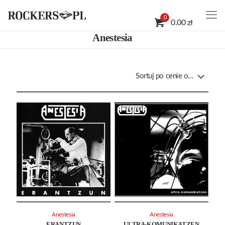
0
0.00 zł
Anestesia
Anestesia
Anestesia
ERANTZUN
ULTRA-KOMUNIKATZEN