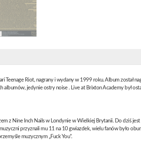
ari Teenage Riot, nagrany i wydany w 1999 roku. Album został na
ch albumów, jedynie ostry noise . Live at Brixton Academy był o
m z Nine Inch Nails w Londynie w Wielkiej Brytanii. Do dziś jest 
 muzyczni przyznali mu 11 na 10 gwiazdek, wielu fanów było obur
i przemyśle muzycznym „Fuck You”.