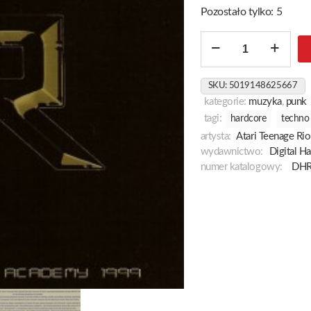
Pozostało tylko: 5
ilość
Live
At
SKU:
5019148625667
Brixton
kategorie:
muzyka
,
punk
Academy
tagi:
hardcore
techno
1999
artysta:
Atari Teenage Rio
wydawnictwo:
Digital H
numer katalogowy:
DHR