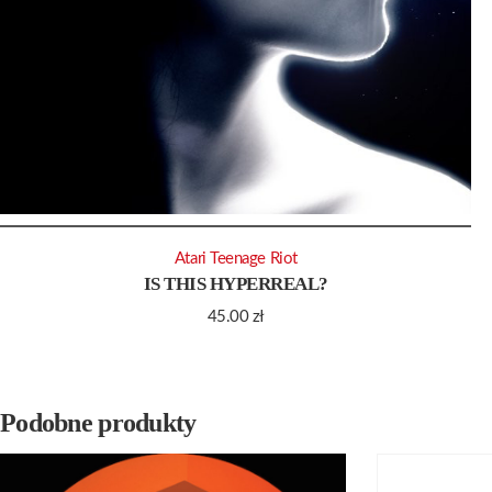
Atari Teenage Riot
IS THIS HYPERREAL?
45.00
zł
Podobne produkty