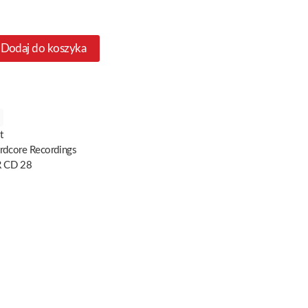
Dodaj do koszyka
t
ardcore Recordings
 CD 28