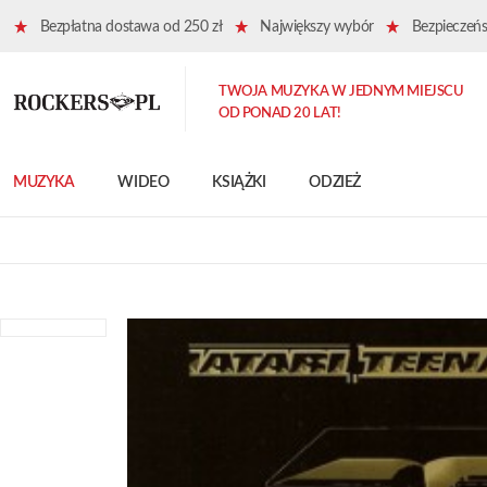
Bezpłatna dostawa od 250 zł
Największy wybór
Bezpieczeńst
TWOJA MUZYKA W JEDNYM MIEJSCU
OD PONAD 20 LAT!
MUZYKA
WIDEO
KSIĄŻKI
ODZIEŻ