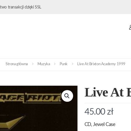
wo transakcji dzięki SSL
Strona główna
Muzyka
Punk
Live At Brixton Academy 1999
Live At 
45.00
zł
CD, Jewel Case