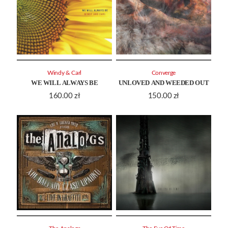
Windy & Carl
Converge
WE WILL ALWAYS BE
UNLOVED AND WEEDED OUT
160.00
zł
150.00
zł