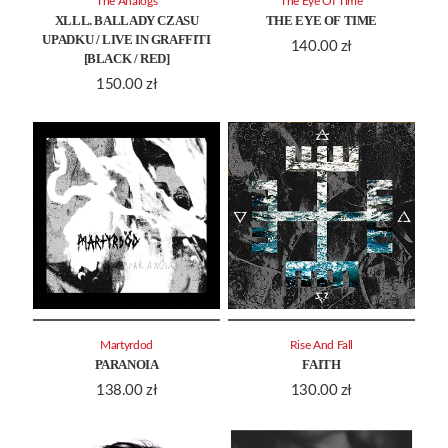
The Analogs
The Eye Of Time
XLLL. BALLADY CZASU
THE EYE OF TIME
UPADKU / LIVE IN GRAFFITI
140.00
zł
[BLACK / RED]
150.00
zł
Martyrdod
Rise And Fall
PARANOIA
FAITH
138.00
zł
130.00
zł