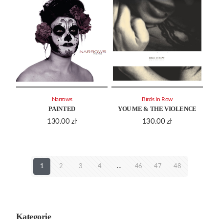
Narrows
Birds In Row
PAINTED
YOU ME & THE VIOLENCE
130.00
zł
130.00
zł
1
2
3
4
…
46
47
48
Kategorie