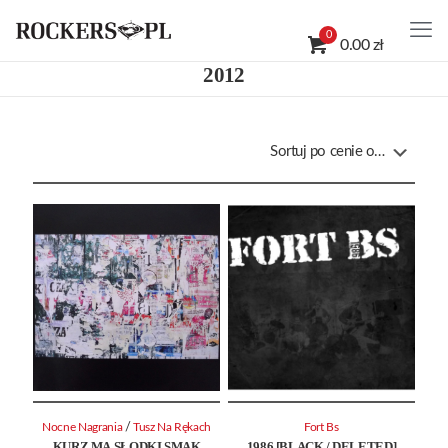
0
0.00 zł
2012
/
Nocne Nagrania
Tusz Na Rękach
Fort Bs
KURZ MA SŁODKI SMAK
1986 [BLACK / DELETED]