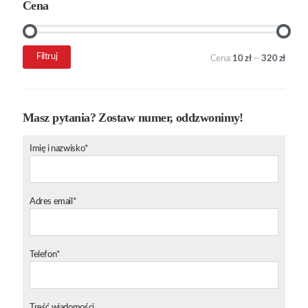
Cena
Cena
Cena
Filtruj
Cena:
10 zł
—
320 zł
min.
maks.
Masz pytania? Zostaw numer, oddzwonimy!
Imię i nazwisko*
Adres email*
Telefon*
Treść wiadomości