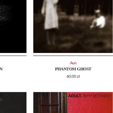
Aun
N
PHANTOM GHOST
60.00
zł