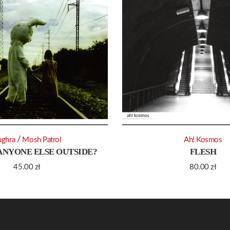
/
ughra
Mosh Patrol
Ah! Kosmos
 ANYONE ELSE OUTSIDE?
FLESH
45.00
zł
80.00
zł