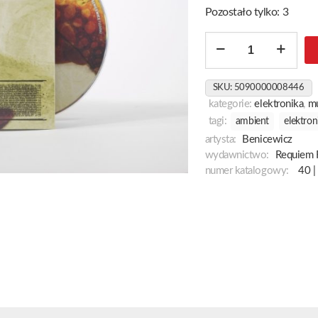
Pozostało tylko: 3
ilość
Fujarki
SKU:
5090000008446
kategorie:
elektronika
,
m
tagi:
ambient
elektron
artysta:
Benicewicz
wydawnictwo:
Requiem 
numer katalogowy:
40 |