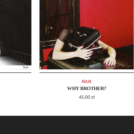
Adult.
WHY BROTHER?
45.00
zł