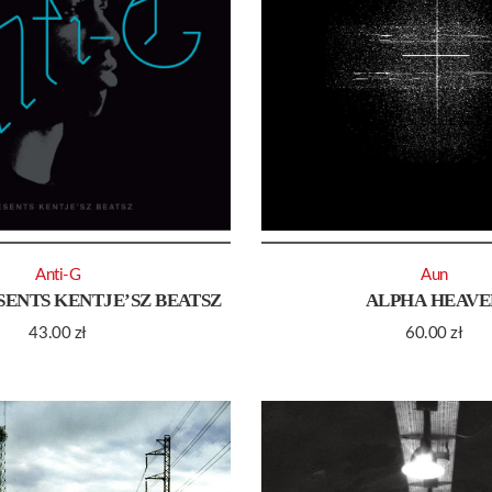
Anti-G
Aun
SENTS KENTJE’SZ BEATSZ
ALPHA HEAVE
43.00
zł
60.00
zł