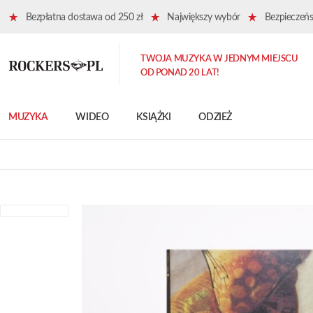
Bezpłatna dostawa od 250 zł
Największy wybór
Bezpieczeńst
TWOJA MUZYKA W JEDNYM MIEJSCU
OD PONAD 20 LAT!
MUZYKA
WIDEO
KSIĄŻKI
ODZIEŻ