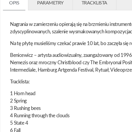
OPIS
PARAMETRY
TRACKLISTA
Nagrania w zamierzeniu opierają się na brzmieniu instrument
zdyscyplinowanych, szalenie wysmakowanych kompozycjach. D
Na tę płytę musieliśmy czekać prawie 10 lat, bo zaczęła się r
Benicewicz – artysta audiowizualny, zaangażowany od 1996 r
Nemezis oraz mroczny Christblood czy The Embryonal Positi
Intermediale, Hamburg Artgenda Festival, Rytuał, Videoprze
Tracklista:
1 Horn head
2 Spring
3 Rushing bees
4 Running through the clouds
5 State 4
6 Fall