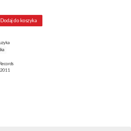
Dodaj do koszyka
uzyka
ika
Records
 2011