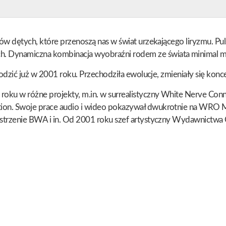
ów dętych, które przenoszą nas w świat urzekającego liryzmu. Pul
ynamiczna kombinacja wyobraźni rodem ze świata minimal music 
odzić już w 2001 roku. Przechodziła ewolucje, zmieniały się koncep
oku w różne projekty, m.in. w surrealistyczny White Nerve Conne
on. Swoje prace audio i wideo pokazywał dwukrotnie na WRO Medi
strzenie BWA i in. Od 2001 roku szef artystyczny Wydawnictwa Ok