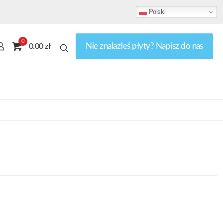
Polski
0
Nie znalazłeś płyty? Napisz do nas
0.00 zł