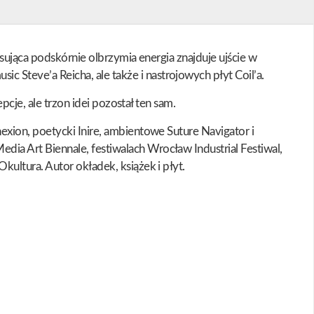
sująca podskórnie olbrzymia energia znajduje ujście w
Steve’a Reicha, ale także i nastrojowych płyt Coil’a.
cje, ale trzon idei pozostał ten sam.
xion, poetycki Inire, ambientowe Suture Navigator i
a Art Biennale, festiwalach Wrocław Industrial Festiwal,
ultura. Autor okładek, książek i płyt.