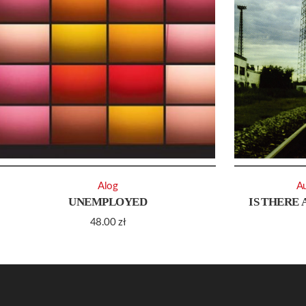
Alog
A
UNEMPLOYED
IS THERE
48.00
zł